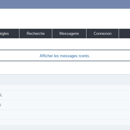
ègles
Recherche
Messagerie
Connexion
Afficher les messages rcents.
eL
i