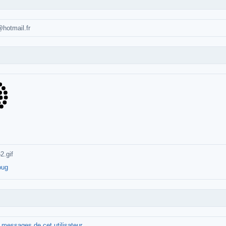
hotmail.fr
oug
s messages de cet utilisateur