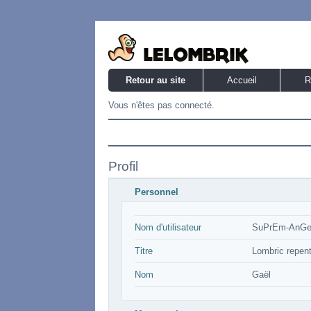
Retour au site
Accueil
R
Vous n'êtes pas connecté.
Profil
Personnel
Nom d'utilisateur
SuPrEm-AnG
Titre
Lombric repent
Nom
Gaël