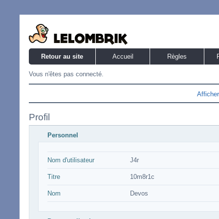
Retour au site
Accueil
Règles
Vous n'êtes pas connecté.
Affiche
Profil
Personnel
Nom d'utilisateur
J4r
Titre
10m8r1c
Nom
Devos