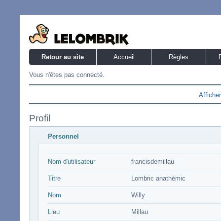
Retour au site
Accueil
Règles
Vous n'êtes pas connecté.
Affiche
Profil
Personnel
Nom d'utilisateur
francisdemillau
Titre
Lombric anathèmic
Nom
Willy
Lieu
Millau