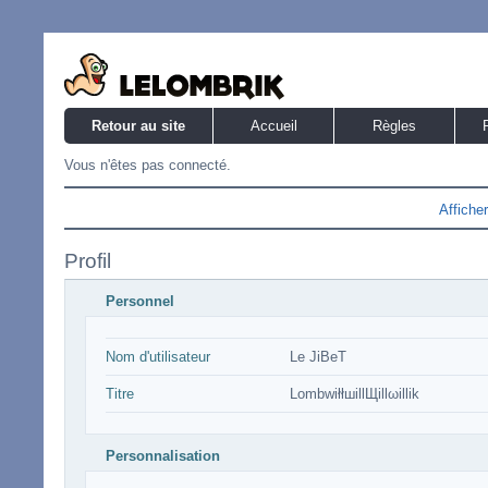
Retour au site
Accueil
Règles
Vous n'êtes pas connecté.
Affiche
Profil
Personnel
Nom d'utilisateur
Le JiBeT
Titre
LombwiłłшillЩillωillik
Personnalisation