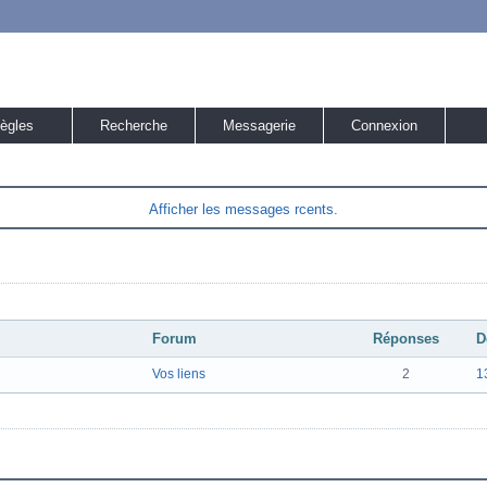
ègles
Recherche
Messagerie
Connexion
Afficher les messages rcents.
Forum
Réponses
D
Vos liens
2
1