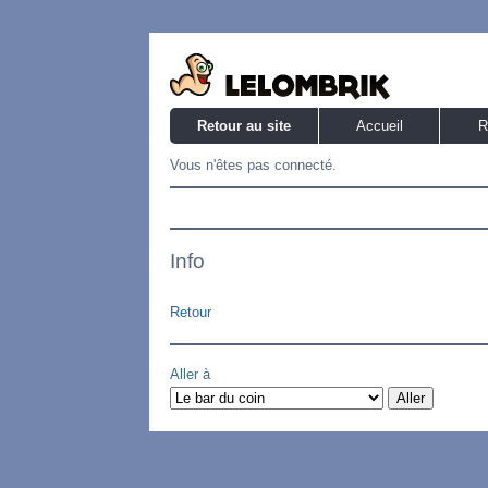
Retour au site
Accueil
R
Vous n'êtes pas connecté.
Info
Retour
Aller à