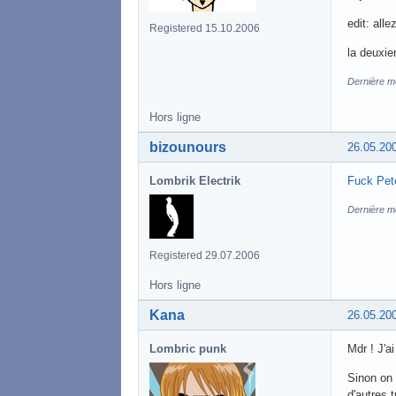
edit: alle
Registered 15.10.2006
la deuxie
Dernière mo
Hors ligne
bizounours
26.05.20
Lombrik Electrik
Fuck Pet
Dernière mo
Registered 29.07.2006
Hors ligne
Kana
26.05.20
Lombric punk
Mdr ! J'ai
Sinon on 
d'autres 