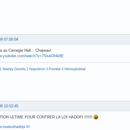
09 07:00:04
 au Carnegie Hall... Chapeau!
ww.youtube.com/watch?v=7SlukDf4k8E
:1
Maddy Genets
2
Napoléon
3
Frankie
4
Hémogloblak
09 10:53:45
TION ULTIME POUR CONTRER LA LOI HADOPI !!!!!!!
w.routeurhadopi.fr/