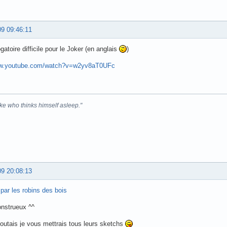
09 09:46:11
gatoire difficile pour le Joker (en anglais
)
ww.youtube.com/watch?v=w2yv8aT0UFc
ke who thinks himself asleep."
09 20:08:13
par les robins des bois
nstrueux ^^
coutais je vous mettrais tous leurs sketchs