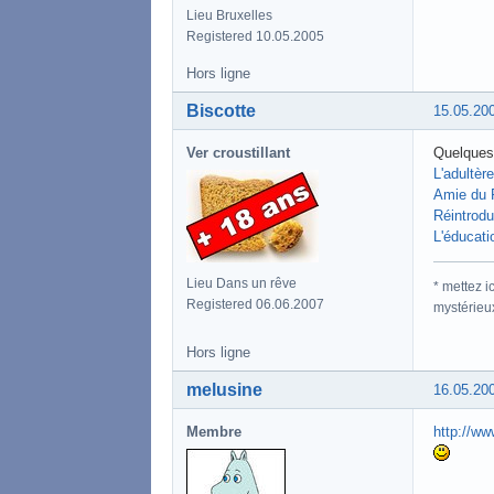
Lieu Bruxelles
Registered 10.05.2005
Hors ligne
Biscotte
15.05.20
Ver croustillant
Quelques 
L'adultère
Amie du P
Réintrodui
L'éducati
Lieu Dans un rêve
* mettez 
Registered 06.06.2007
mystérieu
Hors ligne
melusine
16.05.20
Membre
http://w