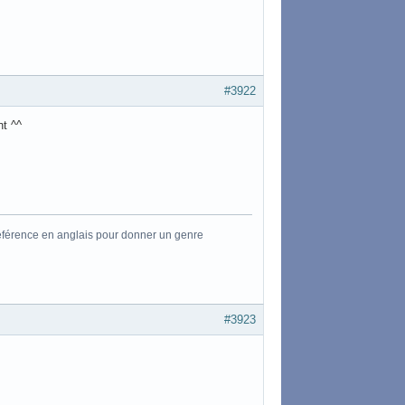
#3922
nt ^^
référence en anglais pour donner un genre
#3923