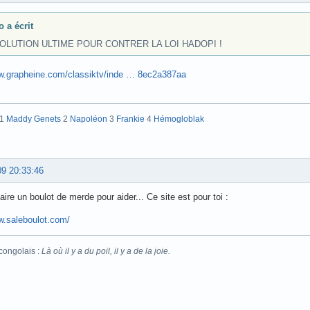
o a écrit
SOLUTION ULTIME POUR CONTRER LA LOI HADOPI !
ww.grapheine.com/classiktv/inde … 8ec2a387aa
:1
Maddy Genets
2
Napoléon
3
Frankie
4
Hémogloblak
09 20:33:46
aire un boulot de merde pour aider... Ce site est pour toi :
w.saleboulot.com/
congolais :
Là où il y a du poil, il y a de la joie.