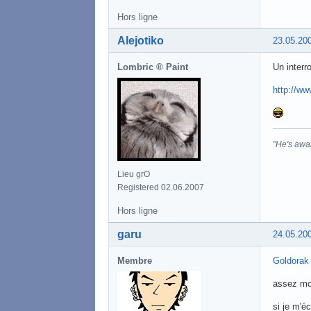
Hors ligne
Alejotiko
23.05.20
Lombric ® Paint
Un interro
http://w
"He's awa
Lieu grO
Registered 02.06.2007
Hors ligne
garu
24.05.20
Membre
Goldorak 
assez mo
si je m'é