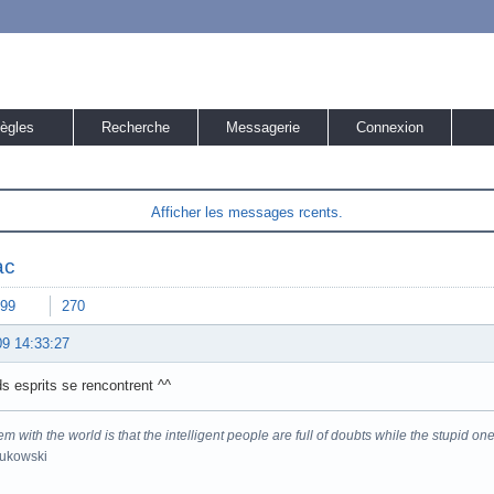
ègles
Recherche
Messagerie
Connexion
Afficher les messages rcents.
ac
99
270
09 14:33:27
s esprits se rencontrent ^^
m with the world is that the intelligent people are full of doubts while the stupid one
Bukowski