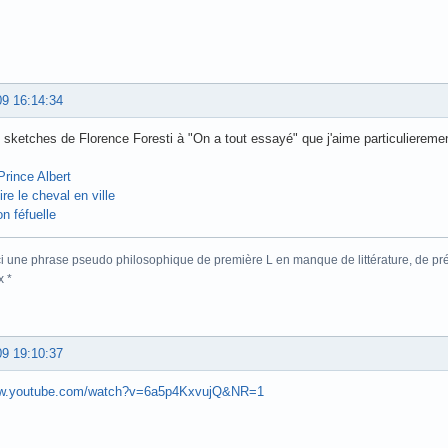
09 16:14:34
sketches de Florence Foresti à "On a tout essayé" que j'aime particuliereme
rince Albert
re le cheval en ville
on féfuelle
ici une phrase pseudo philosophique de première L en manque de littérature, de p
x *
09 19:10:37
ww.youtube.com/watch?v=6a5p4KxvujQ&NR=1