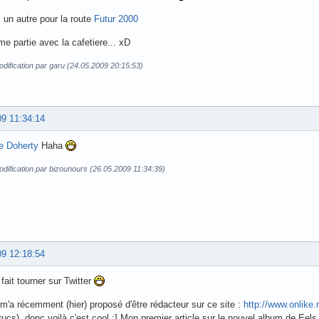
z un autre pour la route
Futur 2000
me partie avec la cafetiere... xD
dification par garu (24.05.2009 20:15:53)
09 11:34:14
e Doherty
Haha
dification par bizounours (26.05.2009 11:34:39)
09 12:18:54
 fait tourner sur Twitter
m'a récemment (hier) proposé d'être rédacteur sur ce site :
http://www.onlike.
trucs), donc voilà c'est cool :] Mon premier article sur le nouvel album de Eels