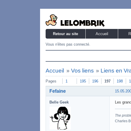
Retour au site
Accueil
R
Vous n'êtes pas connecté.
Accueil
»
Vos liens
»
Liens en Vr
Pages
1
195
196
197
198
1
Fefaine
15.05.20
Belle Geek
Les grand
The proble
Charles 