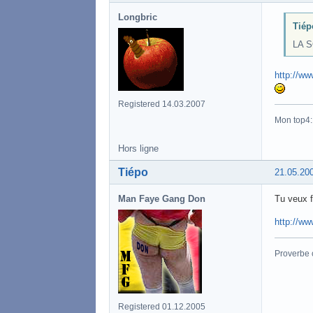
Longbric
Tiép
LA 
http://w
Registered 14.03.2007
Mon top4
Hors ligne
Tiépo
21.05.20
Man Faye Gang Don
Tu veux f
http://ww
Proverbe 
Registered 01.12.2005