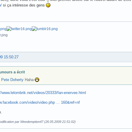
/
si ça intéresse des gens
09 15:50:27
unours a écrit
 Pete Doherty
Haha
://www.lelombrik.net/videos/20333/fan-enervee.html
ww.facebook.com/video/video.php … 160&ref=nf
.
odification par Weedemption47 (26.05.2009 21:51:02)