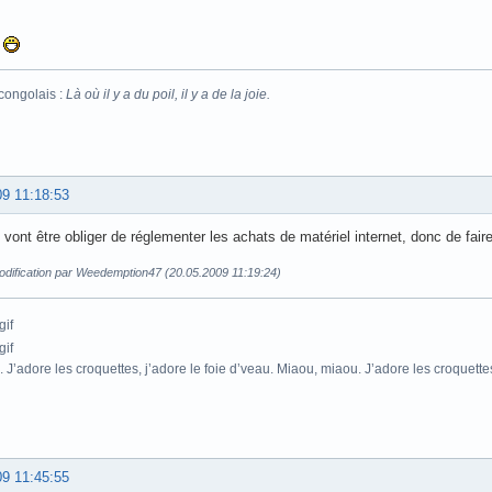
.
congolais :
Là où il y a du poil, il y a de la joie.
09 11:18:53
s vont être obliger de réglementer les achats de matériel internet, donc de fair
odification par Weedemption47 (20.05.2009 11:19:24)
. J’adore les croquettes, j’adore le foie d’veau. Miaou, miaou. J’adore les croquette
09 11:45:55