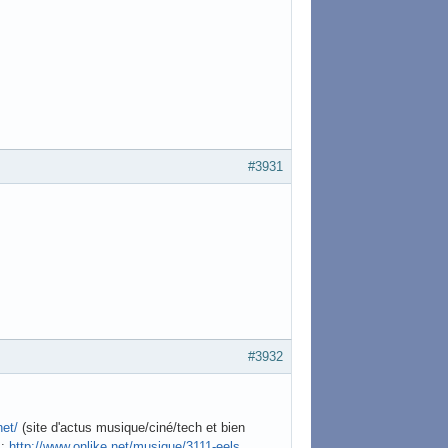
#3931
#3932
net/
(site d'actus musique/ciné/tech et bien
 :
http://www.onlike.net/musique/3111-eels …