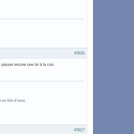
#3926
e passer encore une loi à la con.
s au foie d’veau.
#3927