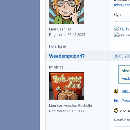
mbre-lobo
Cya
Lieu Caen [14]
Registered 29.12.2005
Hors ligne
Weedemption47
26.05.20
lmobrci
bizo
Fuck
:
http
http://w
Lieu Los-Angeles Rochelle
énome
Registered 06.05.2008
Dernière m