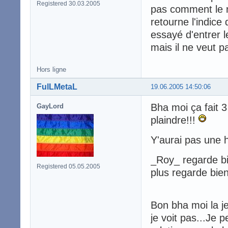
Registered 30.03.2005
pas comment le r
retourne l'indice
essayé d'entrer l
mais il ne veut pa
Hors ligne
FulLMetaL
19.06.2005 14:50:06
Bha moi ça fait 3
GayLord
plaindre!!!
Y'aurai pas une 
_Roy_ regarde bie
Registered 05.05.2005
plus regarde bien 
Bon bha moi la j
je voit pas...Je 