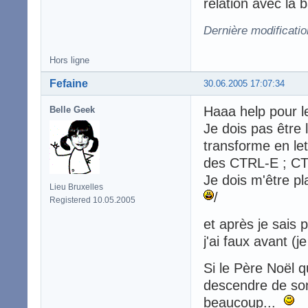
relation avec la b
Dernière modificati
Hors ligne
Fefaine
30.06.2005 17:07:34
Haaa help pour le
Belle Geek
Je dois pas être l
transforme en let
des CTRL-E ; CTR
Je dois m'être pl
Lieu Bruxelles
/
Registered 10.05.2005
et après je sais 
j'ai faux avant (je
Si le Père Noël q
descendre de son
beaucoup...