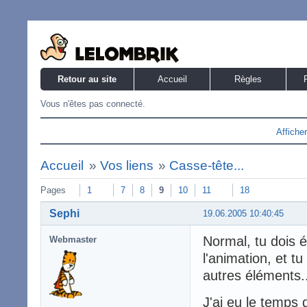
Retour au site
Accueil
Règles
Vous n'êtes pas connecté.
Affiche
Accueil
»
Vos liens
»
Casse-tête...
Pages
1
7
8
9
10
11
18
Sephi
19.06.2005 10:40:45
Normal, tu dois é
Webmaster
l'animation, et t
autres éléments.
J'ai eu le temps 