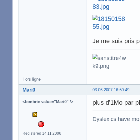
Je me suis pris 
Hors ligne
Mari0
03.06.2007 16:50:49
plus d'1Mo par ph
<lombric value="Mari0" />
Dyslexics have mo
Registered 14.11.2006