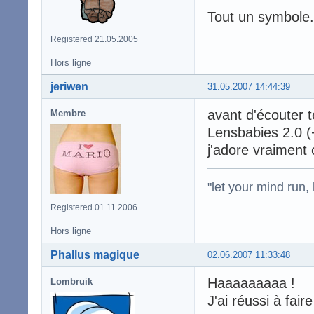
Tout un symbole
Registered 21.05.2005
Hors ligne
jeriwen
31.05.2007 14:44:39
avant d'écouter t
Membre
Lensbabies 2.0 (+
j'adore vraiment
"let your mind run,
Registered 01.11.2006
Hors ligne
Phallus magique
02.06.2007 11:33:48
Haaaaaaaaa !
Lombruik
J'ai réussi à fai