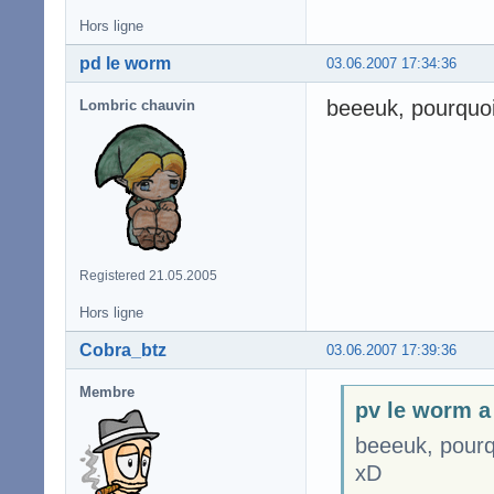
Hors ligne
pd le worm
03.06.2007 17:34:36
beeeuk, pourquo
Lombric chauvin
Registered 21.05.2005
Hors ligne
Cobra_btz
03.06.2007 17:39:36
Membre
pv le worm a 
beeeuk, pourq
xD