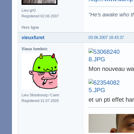
Lieu grO
"He's awake who th
Registered 02.06.2007
Hors ligne
vieuxfuret
03.06.2007 18:43:37
Vieux lombric
Mon nouveau wa
Lieu Strasbourg / Caen
et un pti effet h
Registered 31.07.2005