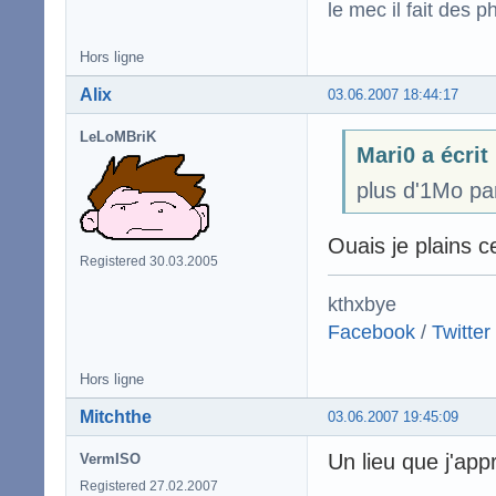
le mec il fait des p
Hors ligne
Alix
03.06.2007 18:44:17
LeLoMBriK
Mari0 a écrit
plus d'1Mo par
Ouais je plains 
Registered 30.03.2005
kthxbye
Facebook
/
Twitter
Hors ligne
Mitchthe
03.06.2007 19:45:09
Un lieu que j'app
VermISO
Registered 27.02.2007