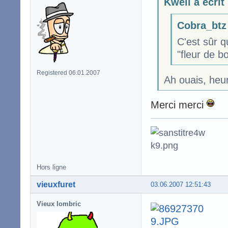
Kwell a écrit
Cobra_btz 
C'est sûr q
"fleur de b
Registered 06.01.2007
Ah ouais, heu
Merci merci
Hors ligne
vieuxfuret
03.06.2007 12:51:43
Vieux lombric