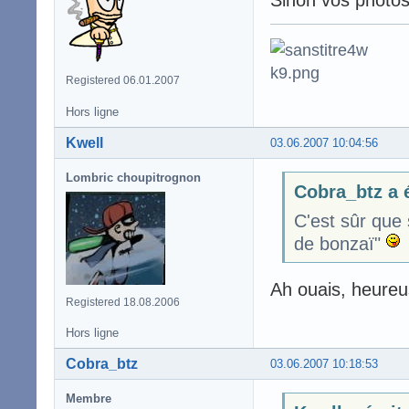
Registered 06.01.2007
Hors ligne
Kwell
03.06.2007 10:04:56
Lombric choupitrognon
Cobra_btz a é
C'est sûr que s
de bonzaï"
Ah ouais, heureu
Registered 18.08.2006
Hors ligne
Cobra_btz
03.06.2007 10:18:53
Membre