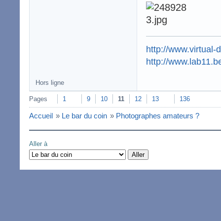
http://www.virtual-
http://www.lab11.b
Hors ligne
Pages
1
9
10
11
12
13
136
Accueil
»
Le bar du coin
»
Photographes amateurs ?
Aller à