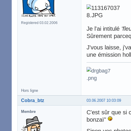
Registered 03.02.2006
Je l'ai intitulé
'fl
Sûrement parcequ
J'vous laisse, j'
une émission hol
Hors ligne
Cobra_btz
03.06.2007 10:03:09
C'est sûr que si c
Membre
bonzaï"
Sinon vos photos 