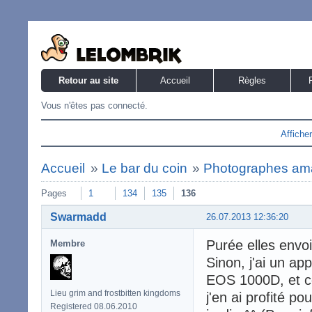
Retour au site
Accueil
Règles
Vous n'êtes pas connecté.
Affiche
Accueil
»
Le bar du coin
»
Photographes am
Pages
1
134
135
136
Swarmadd
26.07.2013 12:36:20
Purée elles envoi
Membre
Sinon, j'ai un ap
EOS 1000D, et c
Lieu grim and frostbitten kingdoms
j'en ai profité p
Registered 08.06.2010