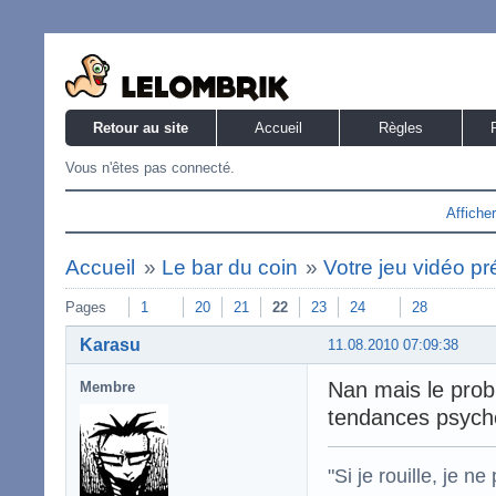
Retour au site
Accueil
Règles
Vous n'êtes pas connecté.
Affiche
Accueil
»
Le bar du coin
»
Votre jeu vidéo pré
Pages
1
20
21
22
23
24
28
Karasu
11.08.2010 07:09:38
Nan mais le prob
Membre
tendances psych
"Si je rouille, je 