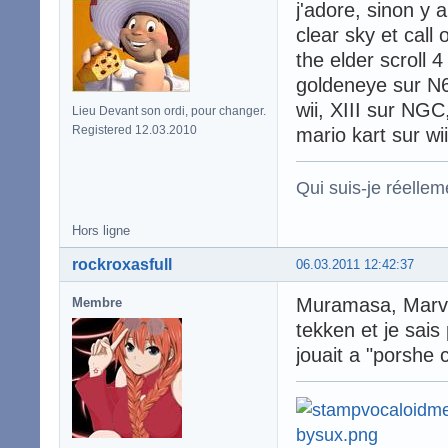
j'adore, sinon y 
clear sky et call
the elder scroll
goldeneye sur N6
wii, XIII sur NG
Lieu Devant son ordi, pour changer.
Registered 12.03.2010
mario kart sur wii
Qui suis-je réelle
Hors ligne
rockroxasfull
06.03.2011 12:42:37
Muramasa, Marve
Membre
tekken et je sais
jouait a "porshe 