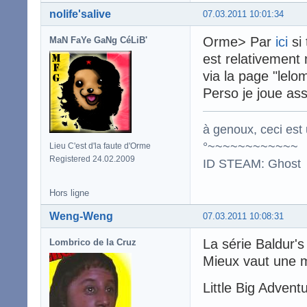
nolife'salive
07.03.2011 10:01:34
Orme> Par
ici
si 
MaN FaYe GaNg CéLiB'
est relativement 
via la page "lelo
Perso je joue as
à genoux, ceci est 
°~~~~~~~~~~~~
Lieu C'est d'la faute d'Orme
Registered 24.02.2009
ID STEAM: Ghost
Hors ligne
Weng-Weng
07.03.2011 10:08:31
La série Baldur'
Lombrico de la Cruz
Mieux vaut une 
Little Big Advent