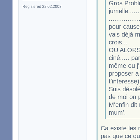
Gros Probl
Registered 22.02.2008
jumelle.........
.............
pour cause 
vais déjà 
crois...
OU ALORS...
ciné..... pa
même ou j'é
proposer a 
t'interesse)
Suis désolé
de moi on p
M'enfin di
mum'.
Ca existe les 
pas que ce qu