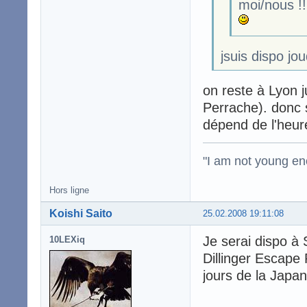
moi/nous !!
jsuis dispo jou
on reste à Lyon 
Perrache). donc s
dépend de l'heure
"I am not young en
Hors ligne
Koishi Saito
25.02.2008 19:11:08
Je serai dispo à
10LEXiq
Dillinger Escape 
jours de la Japa