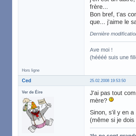
frère...
Bon bref, t'as co
que... j'aime le s
Dernière modificatio
Ave moi !
(héééé suis une fill
Hors ligne
Ced
25.02.2008 19:53:50
J'ai pas tout co
Ver de Éire
mère?
Sinon, s'il y en a
(même si je dois 
'Ils ne sont gran