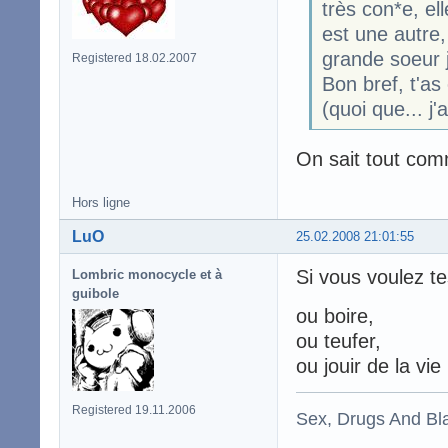
très con*e, ell
est une autre, 
grande soeur j
Registered 18.02.2007
Bon bref, t'as
(quoi que... j'
On sait tout com
Hors ligne
LuO
25.02.2008 21:01:55
Si vous voulez t
Lombric monocycle et à
guibole
ou boire,
ou teufer,
ou jouir de la vie
Registered 19.11.2006
Sex, Drugs And Bla