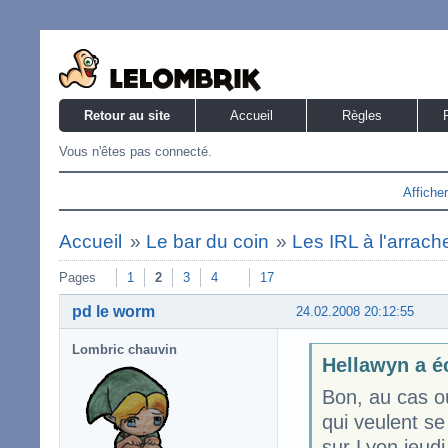
Retour au site
Accueil
Règles
Vous n'êtes pas connecté.
Affiche
Accueil
»
Le bar du coin
»
Les IRL à l'arrach
Pages
1
2
3
4
17
pd le worm
24.02.2008 20:12:55
Lombric chauvin
Hellawyn a éc
Bon, au cas où
qui veulent se
sur Lyon jeudi