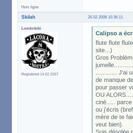
Hors ligne
Skilah
26.02.2008 10:36:11
Lombrikiki
Calipso a écr
flute flute flu
site...)
Gros Problèm
jumelle.............
............ J'
Registered 14.02.2007
de manque de t
pour passer vo
OU ALORS......
ciné..... parc
ou j'écris (br
mère de te fair
veut bien).
Suis désolée 