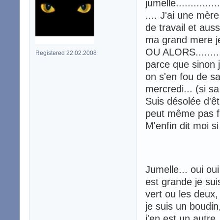
jumelle.................
.... J'ai une mèr
de travail et aus
ma grand mere je
OU ALORS..........
Registered 22.02.2008
parce que sinon j
on s'en fou de sa
mercredi... (si sa 
Suis désolée d'ê
peut même pas fai
M'enfin dit moi 
Jumelle... oui ou
est grande je sui
vert ou les deux, 
je suis un boudin
j'en est un autre,