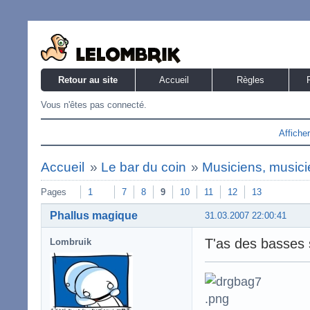
Retour au site
Accueil
Règles
Vous n'êtes pas connecté.
Affiche
Accueil
»
Le bar du coin
»
Musiciens, musicie
Pages
1
7
8
9
10
11
12
13
Phallus magique
31.03.2007 22:00:41
T'as des basses 
Lombruik