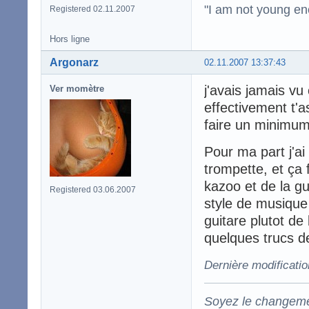
"I am not young en
Registered 02.11.2007
Hors ligne
Argonarz
02.11.2007 13:37:43
j'avais jamais vu
Ver momètre
effectivement t'a
faire un minimum 
Pour ma part j'a
trompette, et ça f
kazoo et de la g
Registered 03.06.2007
style de musique 
guitare plutot de
quelques trucs d
Dernière modificati
Soyez le changeme