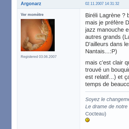
Argonarz
02.11.2007 14:31:32
Biréli Lagrène ? 
Ver momètre
mais je préfère Dj
jazz manouche es
autres grands (La
D'ailleurs dans 
Nantais...:P)
Registered 03.06.2007
mais c'est clair 
trouvé un bouquin
est relatif...) et
temps de beaucou
Soyez le changeme
Le drame de notre t
Cocteau)