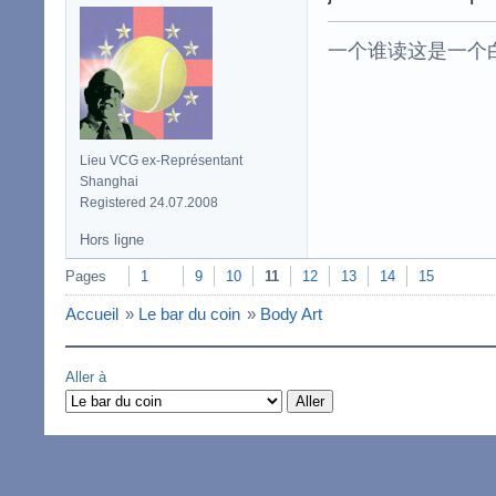
一个谁读这是一个
Lieu VCG ex-Représentant
Shanghai
Registered 24.07.2008
Hors ligne
Pages
1
9
10
11
12
13
14
15
Accueil
»
Le bar du coin
»
Body Art
Aller à