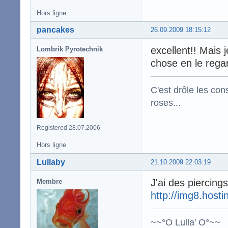
Hors ligne
pancakes
26.09.2009 18:15:12
excellent!! Mais 
Lombrik Pyrotechnik
chose en le rega
C'est drôle les con
roses...
Registered 28.07.2006
Hors ligne
Lullaby
21.10.2009 22:03:19
J'ai des piercing
Membre
http://img8.host
~~°O Lulla' O°~~