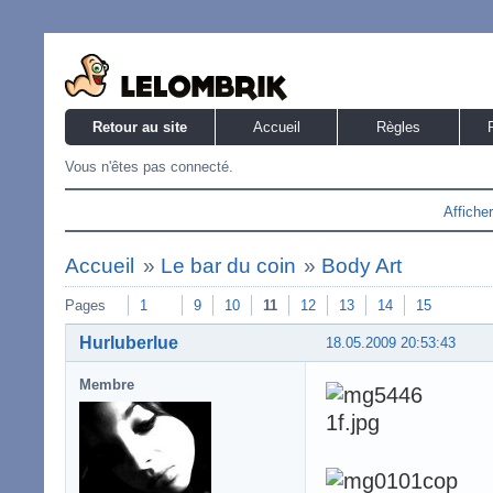
Retour au site
Accueil
Règles
Vous n'êtes pas connecté.
Affiche
Accueil
»
Le bar du coin
»
Body Art
Pages
1
9
10
11
12
13
14
15
Hurluberlue
18.05.2009 20:53:43
Membre