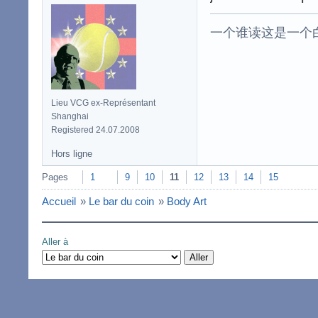
一个谁读这是一个
Lieu VCG ex-Représentant
Shanghai
Registered 24.07.2008
Hors ligne
Pages
1
9
10
11
12
13
14
15
Accueil
»
Le bar du coin
»
Body Art
Aller à