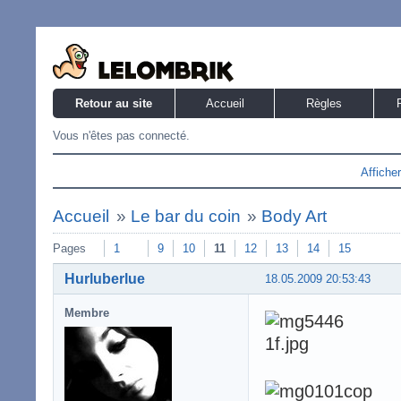
Retour au site
Accueil
Règles
Vous n'êtes pas connecté.
Affiche
Accueil
»
Le bar du coin
»
Body Art
Pages
1
9
10
11
12
13
14
15
Hurluberlue
18.05.2009 20:53:43
Membre