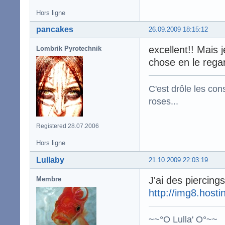
Hors ligne
pancakes
26.09.2009 18:15:12
excellent!! Mais 
Lombrik Pyrotechnik
chose en le rega
C'est drôle les con
roses...
Registered 28.07.2006
Hors ligne
Lullaby
21.10.2009 22:03:19
J'ai des piercing
Membre
http://img8.host
~~°O Lulla' O°~~