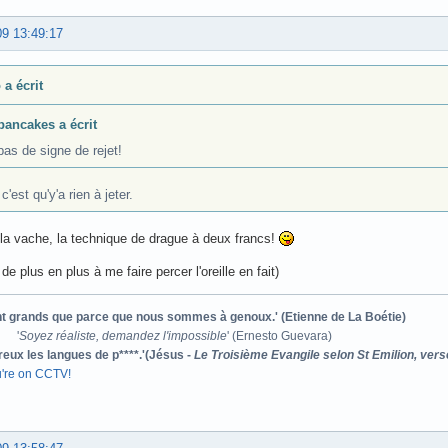
09 13:49:17
 a écrit
pancakes a écrit
pas de signe de rejet!
c'est qu'y'a rien à jeter.
a vache, la technique de drague à deux francs!
de plus en plus à me faire percer l'oreille en fait)
ont grands que parce que nous sommes à genoux.' (Etienne de La Boétie)
'
Soyez réaliste, demandez l'impossible
' (Ernesto Guevara)
reux les langues de p****.'(Jésus -
Le Troisième Evangile selon St Emilion, vers
u're on CCTV!