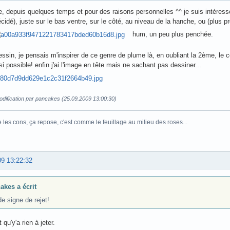
, depuis quelques temps et pour des raisons personnelles ^^ je suis intéressé
cidé), juste sur le bas ventre, sur le côté, au niveau de la hanche, ou (plus 
hum, un peu plus penchée.
essin, je pensais m'inspirer de ce genre de plume là, en oubliant la 2ème, le co
si possible! enfin j'ai l'image en tête mais ne sachant pas dessiner...
odification par pancakes (25.09.2009 13:00:30)
e les cons, ça repose, c'est comme le feuillage au milieu des roses...
09 13:22:32
akes a écrit
e signe de rejet!
 qu'y'a rien à jeter.