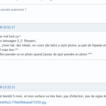
a pensée autonome ?
09 10:51:17
s mal tout ça !
es tatouages 0_0. Respect.
 j'men fait, des tribals, en cours (de latin) a stylo plume, je part de l'épaule et
of mais bon ^^.
d'en prendre un en photo quand j'aurais de quoi prendre en photo ^^"
.
09 12:22:11
it bientôt 5 mois, et mon surface va très bien, pas d'infection, pas de signe de