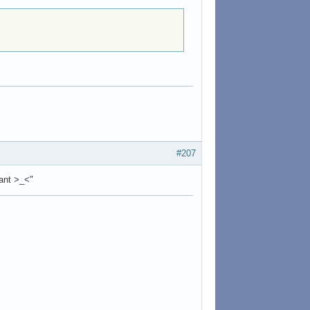
#207
nant >_<"