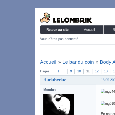
Retour au site
Accueil
R
Vous n'êtes pas connecté.
Accueil
»
Le bar du coin
»
Body A
Pages
1
9
10
11
12
13
1
Hurluberlue
18.05.20
Membre
En noir o