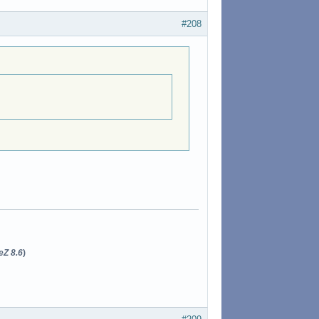
#208
eZ 8.6
)