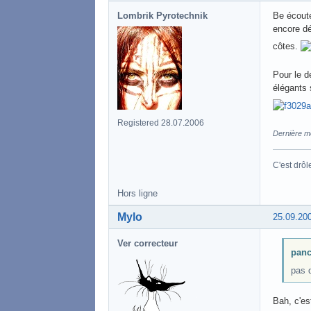
Lombrik Pyrotechnik
Be écoute
encore dé
côtes.
Pour le d
élégants 
Registered 28.07.2006
Dernière m
C'est drôl
Hors ligne
Mylo
25.09.20
Ver correcteur
panc
pas d
Bah, c'est