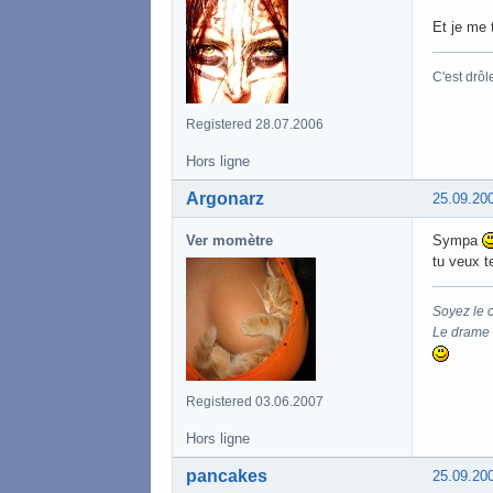
Et je me 
C'est drôl
Registered 28.07.2006
Hors ligne
Argonarz
25.09.20
Ver momètre
Sympa
tu veux t
Soyez le 
Le drame d
Registered 03.06.2007
Hors ligne
pancakes
25.09.20