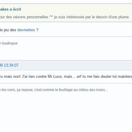
akes a écrit
pour des raisons personnelles ^^ je suis intéressée par le dessin d'une plume
le jeu des
devinettes
?
n ba
dingue
09 13:34:07
u mais non! J'ai rien contre Mr Luce, mais....erf tu me fais douter toi mainte
e les cons, ça repose, c'est comme le feuillage au milieu des roses...