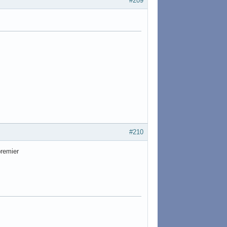
#209
#210
premier