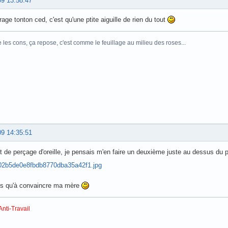
09 13:58:47
rage tonton ced, c'est qu'une ptite aiguille de rien du tout
e les cons, ça repose, c'est comme le feuillage au milieu des roses...
09 14:35:51
t de perçage d'oreille, je pensais m'en faire un deuxième juste au dessus du 
us qu'à convaincre ma mère
Anti-Travail