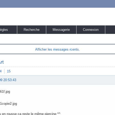
ègles
Recherche
Messagerie
Connexion
Afficher les messages rcents.
rt
4
15
09 20:53:43
u en rousse ça reste le même piercing ^^