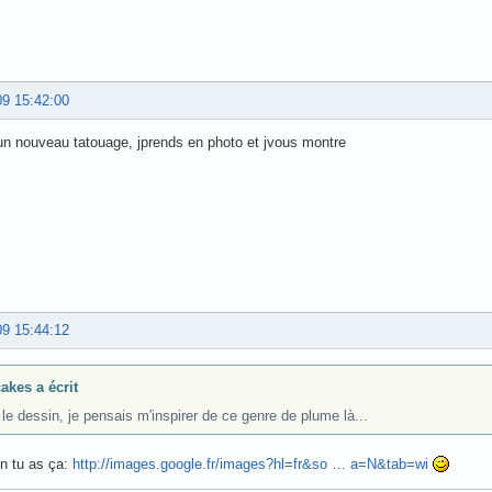
09 15:42:00
i un nouveau tatouage, jprends en photo et jvous montre
09 15:44:12
akes a écrit
le dessin, je pensais m'inspirer de ce genre de plume là...
n tu as ça:
http://images.google.fr/images?hl=fr&so … a=N&tab=wi