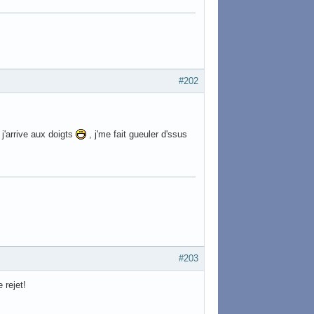
#202
 j'arrive aux doigts
, j'me fait gueuler d'ssus
#203
 rejet!