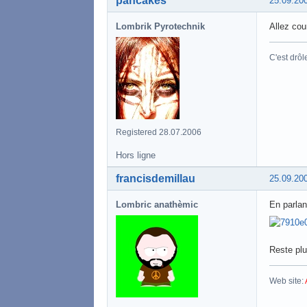
pancakes
25.09.20
Lombrik Pyrotechnik
Allez cou
C'est drôl
Registered 28.07.2006
Hors ligne
francisdemillau
25.09.20
Lombric anathèmic
En parlan
Reste pl
Web site: