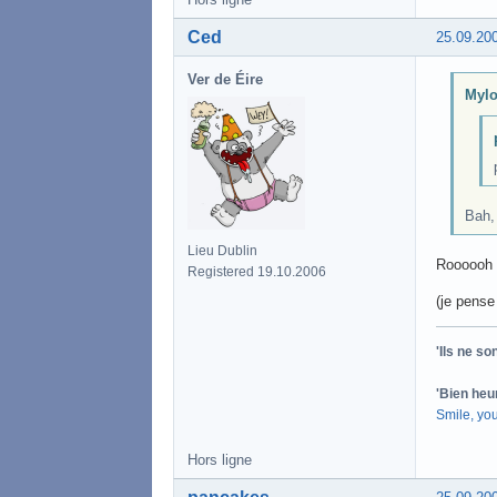
Ced
25.09.20
Ver de Éire
Mylo
Bah, 
Lieu Dublin
Roooooh l
Registered 19.10.2006
(je pense 
'Ils ne s
'Bien heu
Smile, yo
Hors ligne