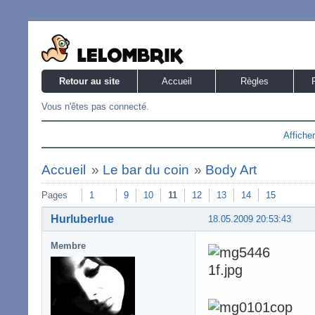
Retour au site
Accueil
Règles
Vous n'êtes pas connecté.
Affiche
Accueil
»
Le bar du coin
»
Body Art
Pages
1
9
10
11
12
13
14
15
Hurluberlue
18.05.2009 20:53:43
Membre