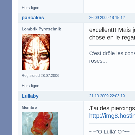
Hors ligne
pancakes
26.09.2009 18:15:12
excellent!! Mais 
Lombrik Pyrotechnik
chose en le rega
C'est drôle les con
roses...
Registered 28.07.2006
Hors ligne
Lullaby
21.10.2009 22:03:19
J'ai des piercing
Membre
http://img8.host
~~°O Lulla' O°~~