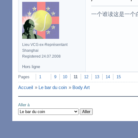
一个谁读这是一个
Lieu VCG ex-Représentant
Shanghai
Registered 24.07.2008
Hors ligne
Pages
1
9
10
11
12
13
14
15
Accueil
»
Le bar du coin
»
Body Art
Aller à