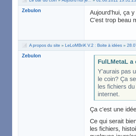
Zebulon
Aujourd'hui, ça y 
C'est trop beau m
A propos du site
»
LeLoMBriK V.2 : Boite à idées
»
28.0
Zebulon
FulLMetaL a 
Y'aurais pas 
le coin? Ça se
les fichiers d
internet.
Ça c'est une idé
Ce qui serait bie
les fichiers, hist