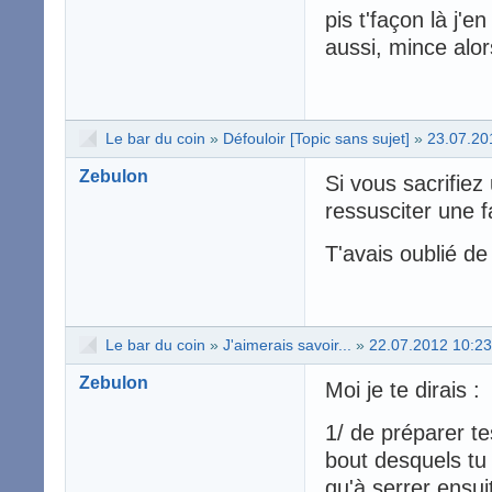
pis t'façon là j'e
aussi, mince alor
Le bar du coin
»
Défouloir [Topic sans sujet]
»
23.07.20
Zebulon
Si vous sacrifiez
ressusciter une f
T'avais oublié de
Le bar du coin
»
J'aimerais savoir...
»
22.07.2012 10:23
Zebulon
Moi je te dirais :
1/ de préparer te
bout desquels tu
qu'à serrer ensui