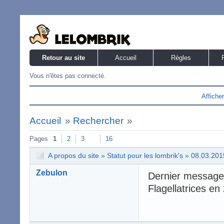
Retour au site
Accueil
Règles
Vous n'êtes pas connecté.
Affiche
Accueil
»
Rechercher
»
Pages
1
2
3
16
A propos du site
»
Statut pour les lombrik's
»
08.03.201
Zebulon
Dernier message
Flagellatrices en