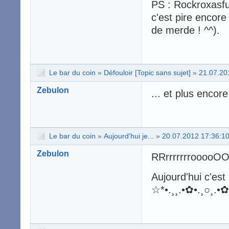
PS : Rockroxasfu
c'est pire encore
de merde ! ^^).
Le bar du coin
»
Défouloir [Topic sans sujet]
»
21.07.20
Zebulon
... et plus encore
Le bar du coin
»
Aujourd'hui je...
»
20.07.2012 17:36:1
Zebulon
RRrrrrrrrooooOO
Aujourd'hui c'e
☆*•.¸¸.•✿•.¸○¸.•