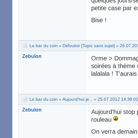
quelques jours/
petite case par 
Bise !
Le bar du coin
»
Défouloir [Topic sans sujet]
»
26.07.20
Zebulon
Orme > Dommage 
soirées à thème d
lalalala ! T'aurai
Le bar du coin
»
Aujourd'hui je...
»
25.07.2012 14:38:0
Zebulon
Aujourd'hui stop p
rouleau
On verra demain