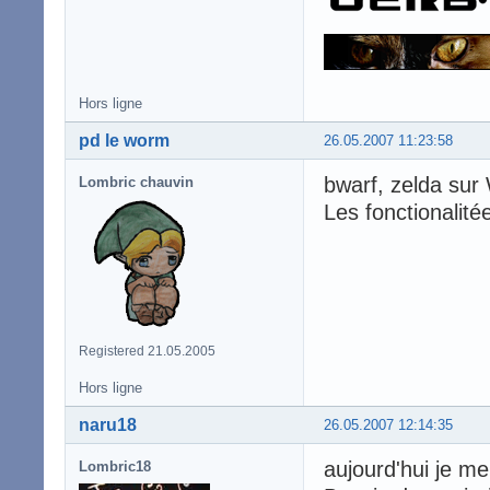
Hors ligne
pd le worm
26.05.2007 11:23:58
bwarf, zelda sur
Lombric chauvin
Les fonctionalitée
Registered 21.05.2005
Hors ligne
naru18
26.05.2007 12:14:35
aujourd'hui je me
Lombric18