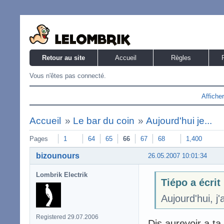
Retour au site
Accueil
Règles
Vous n'êtes pas connecté.
Affiche
Accueil
»
Le bar du coin
»
Aujourd'hui je...
Pages
1
64
65
66
67
68
1,400
bizounours
26.05.2007 10:01:34
Lombrik Electrik
Tiépo a écrit
Aujourd'hui, j'
Registered 29.07.2006
Dis aurevoir a ta 