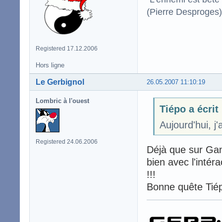
(Pierre Desproges)
Registered 17.12.2006
Hors ligne
Le Gerbignol
26.05.2007 11:10:19
Lombric à l'ouest
Tiépo a écrit
Aujourd'hui, j'
Registered 24.06.2006
Déjà que sur Gam
bien avec l'intérac
!!!
Bonne quête Tiépo