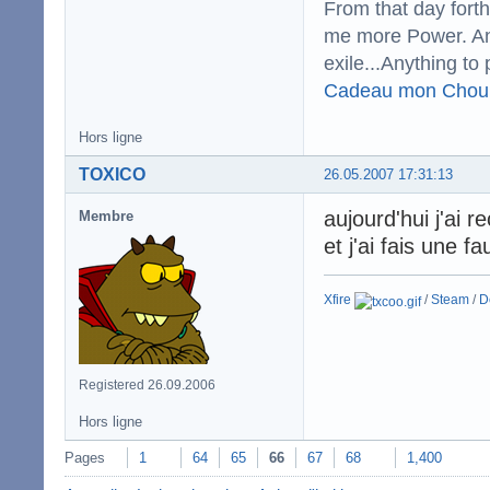
From that day fort
me more Power. And
exile...Anything to 
Cadeau mon Chou
Hors ligne
TOXICO
26.05.2007 17:31:13
aujourd'hui j'ai 
Membre
et j'ai fais une f
Xfire
/
Steam
/
D
Registered 26.09.2006
Hors ligne
Pages
1
64
65
66
67
68
1,400