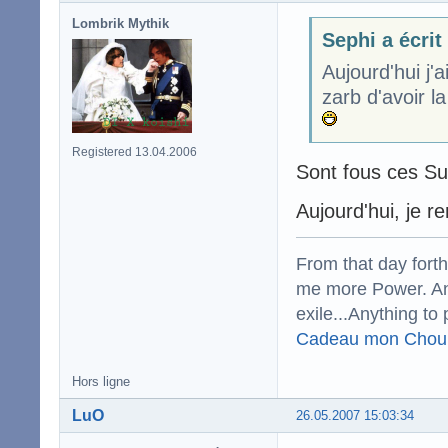
Lombrik Mythik
Sephi a écrit
Aujourd'hui j'a
zarb d'avoir l
Registered 13.04.2006
Sont fous ces Su
Aujourd'hui, je r
From that day fort
me more Power. And
exile...Anything to 
Cadeau mon Chou
Hors ligne
LuO
26.05.2007 15:03:34