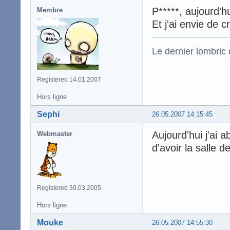
P*****, aujourd'hu
Membre
Et j'ai envie de 
Le dernier lombric q
Registered 14.01.2007
Hors ligne
Sephi
26.05.2007 14:15:45
Aujourd'hui j'ai a
Webmaster
d'avoir la salle 
Registered 30.03.2005
Hors ligne
Mouke
26.05.2007 14:55:30