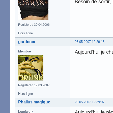
Besoin de sortir,
Registered 30.04.2006
Hors ligne
gardener
26.05.2007 12:29:15
Aujourd'hui je ch
Membre
Registered 19.03.2007
Hors ligne
Phallus magique
26.05.2007 12:39:07
Aujourd'hui je r
Lombruik