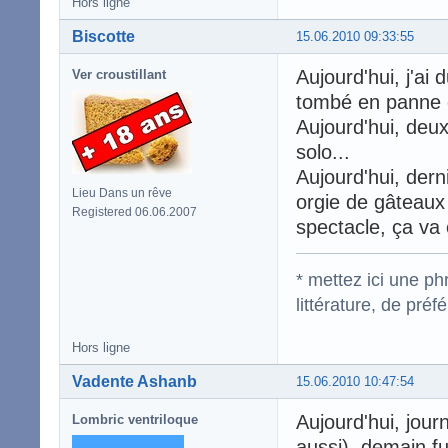
Hors ligne
Biscotte
15.06.2010 09:33:55
Aujourd'hui, j'ai 
Ver croustillant
tombé en panne d
Aujourd'hui, deux
solo...
Aujourd'hui, derni
Lieu Dans un rêve
orgie de gâteaux
Registered 06.06.2007
spectacle, ça va
* mettez ici une p
littérature, de pré
Hors ligne
Vadente Ashanb
15.06.2010 10:47:54
Aujourd'hui, jour
Lombric ventriloque
aussi), demain f