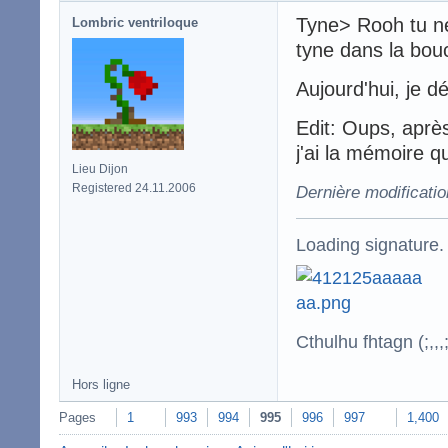
Tyne> Rooh tu ne
Lombric ventriloque
tyne dans la bo
Aujourd'hui, je 
Edit: Oups, après
j'ai la mémoire qu
Lieu Dijon
Registered 24.11.2006
Dernière modificati
Loading signature.
Cthulhu fhtagn (;,,,;
Hors ligne
Pages
1
993
994
995
996
997
1,400