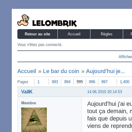
Retour au site
Accueil
Règles
Vous n'êtes pas connecté.
Affiche
Accueil
»
Le bar du coin
»
Aujourd'hui je...
Pages
1
993
994
995
996
997
1,400
ValIK
14.06.2010 20:14:53
Aujourd'hui j'ai e
Membre
tout ça demain, m
fais que depuis u
viens de reprend