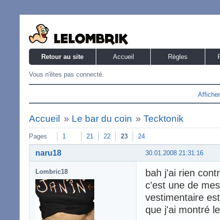
Retour au site
Accueil
Règles
Vous n'êtes pas connecté.
Affiche
Accueil
»
Le bar du coin
»
Tecktonik
Pages
1
21
22
23
24
naru18
30.01.2008 21:31:16
bah j'ai rien con
Lombric18
c'est une de mes 
vestimentaire est
que j'ai montré l