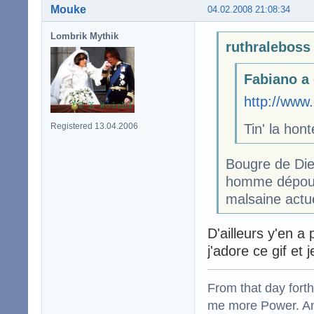
Mouke
04.02.2008 21:08:34
Lombrik Mythik
ruthraleboss 
Fabiano a 
http://www
Registered 13.04.2006
Tin' la hont
Bougre de Die
homme dépourv
malsaine actuel
D'ailleurs y'en a
j'adore ce gif et
From that day fort
me more Power. And