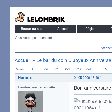
Retour au site
Accueil
Règles
Vous n'êtes pas connecté.
Affiche
Accueil
»
Le bar du coin
»
Joyeux Anniversaire
Pages
1
220
221
222
223
224
335
Haroux
04.05.2009 16:49:14
Bon anniversair
Lombric roux à jaquette