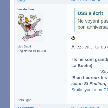
Ced
06.05.2009 07:02:54
Ver de Éire
DSS a écrit
Ne voyant pas 
bon anniversa
Allez, va... tu es
Lieu Dublin
Registered 19.10.2006
'Ils ne sont gran
La Boétie)
'
Soy
'Bien heureux les
selon St Emilion,
Smile, you're on 
Hors ligne