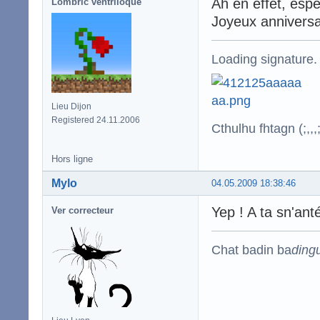
Ah en effet, espér
Lombric ventriloque
Joyeux anniversa
Loading signature.
Lieu Dijon
Registered 24.11.2006
Cthulhu fhtagn (;,,,;
Hors ligne
Mylo
04.05.2009 18:38:46
Yep ! A ta sn'ant
Ver correcteur
Chat badin ba
ding