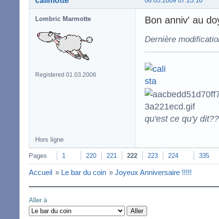
calimotte
06.05.2009 07:25:16
Bon anniv' au doy
Lombric Marmotte
Dernière modificatio
Registered 01.03.2006
qu'est ce qu'y dit??
Hors ligne
Pages
1
220
221
222
223
224
335
Accueil
»
Le bar du coin
»
Joyeux Anniversaire !!!!!
Aller à