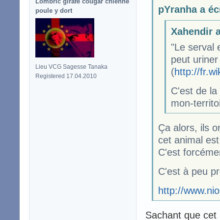
Lombric girafe cougar chienne
pYranha a écr
poule y dort
Xahendir a
"Le serval e
peut uriner
Lieu VCG Sagesse Tanaka
(
http://fr.w
Registered 17.04.2010
C'est de la
mon-territo
Ça alors, ils 
cet animal est
C'est forcém
C'est à peu p
http://www.ni
Sachant que cet 