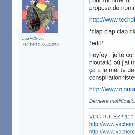
pour montrer un b
propose de nomme
http://www.techd
*clap clap clap c
Lieu VCG Jedi
*edit*
Registered 06.12.2009
Feyfey : je te con
nioutaik) où j'ai
ça a le mérite d
conspirationniste
http://www.niout
Dernière modificati
VCG RULEZ!!!11o
http://www.vacherc
http://www.vacher