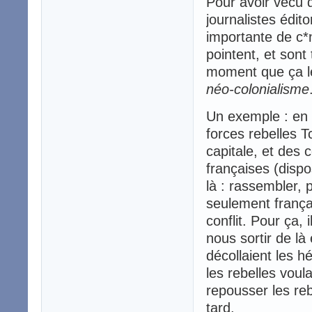
Pour avoir vécu 
journalistes édit
importante de c*
pointent, et sont 
moment que ça leu
néo-colonialisme
Un exemple : en f
forces rebelles 
capitale, et des
françaises (dispos
là : rassembler, 
seulement frança
conflit. Pour ça, 
nous sortir de là 
décollaient les h
les rebelles voul
repousser les reb
tard.