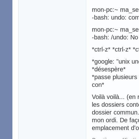
mon-pc:~ ma_se
-bash: undo: co
mon-pc:~ ma_seu
-bash: /undo: No 
*ctrl-z* *ctrl-z* *c
*google: "unix u
*désespère*
*passe plusieurs 
con*
Voilà voilà... (e
les dossiers cont
dossier commun. S
mon ordi. De faç
emplacement d'or