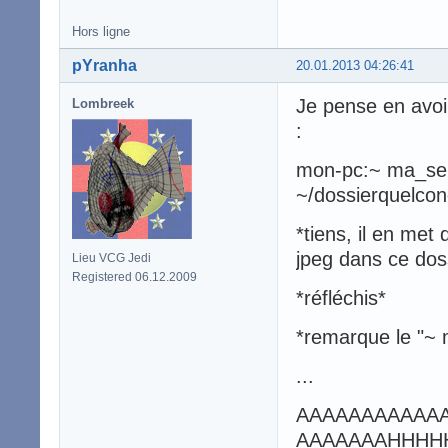
Hors ligne
pYranha
20.01.2013 04:26:41
Je pense en avoir 
Lombreek
:
mon-pc:~ ma_seul
~/dossierquelcon
*tiens, il en met
jpeg dans ce doss
Lieu VCG Jedi
Registered 06.12.2009
*réfléchis*
*remarque le "~
...
AAAAAAAAAAA
AAAAAAAHHHHHH