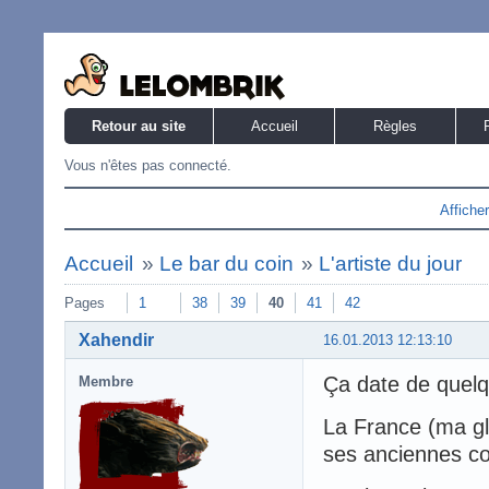
Retour au site
Accueil
Règles
Vous n'êtes pas connecté.
Affiche
Accueil
»
Le bar du coin
»
L'artiste du jour
Pages
1
38
39
40
41
42
Xahendir
16.01.2013 12:13:10
Ça date de quelq
Membre
La France (ma gl
ses anciennes co