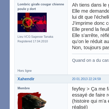
Ah tiens dans le 
Lombric girafe cougar chienne
poule y dort
Elle me demande d
lui dit que l'éche
J'imprime donc c
Elle prend la feui
Elle s'arrête, réf
Lieu VCG Sagesse Tanaka
qu'on le réduit a
Registered 17.04.2010
Non, toujours pa
Quand on a du carac
Hors ligne
Xahendir
20.01.2013 22:24:59
feyfey > Ça me fa
Membre
essayé de faire r
(histoire qui m'a 
réalisé)