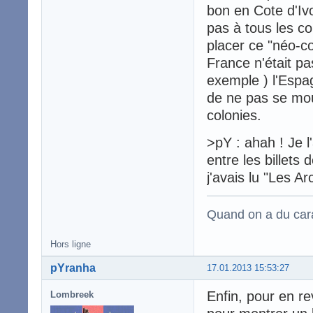
bon en Cote d'Ivo
pas à tous les cou
placer ce "néo-co
France n'était pa
exemple ) l'Espag
de ne pas se mou
colonies.
>pY : ahah ! Je l
entre les billets 
j'avais lu "Les 
Quand on a du carac
Hors ligne
pYranha
17.01.2013 15:53:27
Enfin, pour en rev
Lombreek