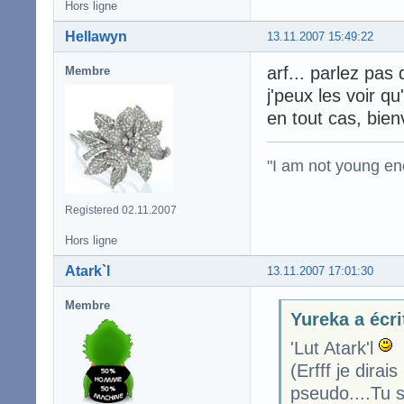
Hors ligne
Hellawyn
13.11.2007 15:49:22
arf... parlez pas 
Membre
j'peux les voir qu
en tout cas, bien
"I am not young en
Registered 02.11.2007
Hors ligne
Atark`l
13.11.2007 17:01:30
Membre
Yureka a écri
'Lut Atark'l
(Erfff je dir
pseudo....Tu s