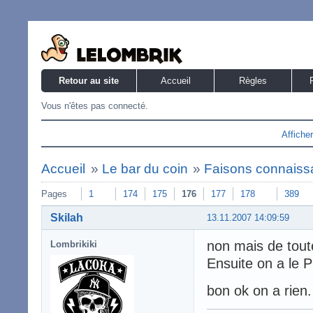
Retour au site
Accueil
Règles
Vous n'êtes pas connecté.
Affiche
Accueil
»
Le bar du coin
»
Faisons connaiss
Pages
1
174
175
176
177
178
389
Skilah
13.11.2007 14:09:59
non mais de tout
Lombrikiki
Ensuite on a le 
bon ok on a rien