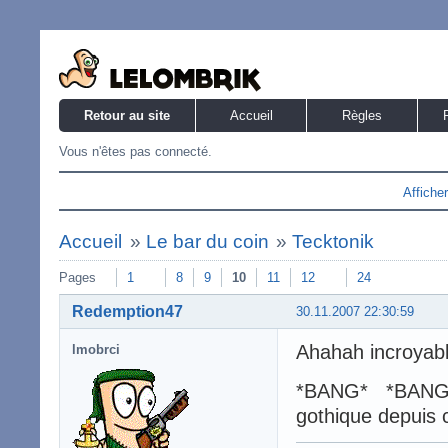
Retour au site
Accueil
Règles
Vous n'êtes pas connecté.
Affiche
Accueil
»
Le bar du coin
»
Tecktonik
Pages
1
8
9
10
11
12
24
Redemption47
30.11.2007 22:30:59
Ahahah incroyable
lmobrci
*BANG* *BANG* *
gothique depuis c