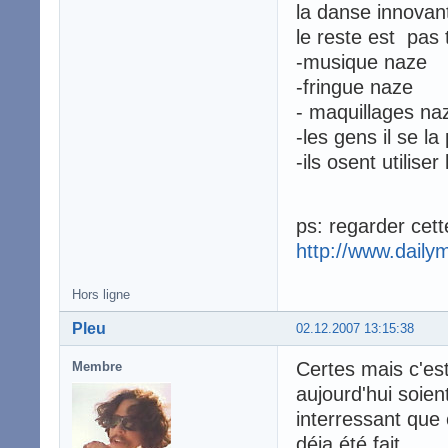
la danse innovan
le reste est pas 
-musique naze
-fringue naze
- maquillages na
-les gens il se la
-ils osent utilis
ps: regarder cett
http://www.daily
Hors ligne
Pleu
02.12.2007 13:15:38
Certes mais c'e
Membre
aujourd'hui soien
interressant que 
déja été fait...