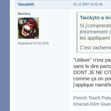
Vanaleth
01.12.2007 10:02:46
Membre
Taickyto a éc
Si j'comprend
énormement ce
les appliquent
Registered 30.08.2006
C'est vachem
"Utiliser" n'est 
sans la dire par
DONT JE NE CI
comme ça on pou
j'applique namé
French Touch Put
Khazad-Dûm Guardi