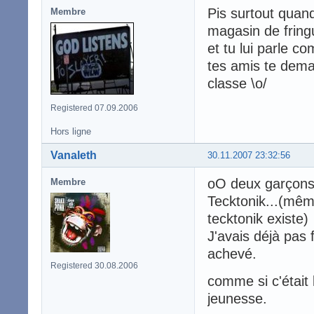
Pis surtout quand
Membre
magasin de fringu
et tu lui parle 
tes amis te deman
classe \o/
Registered 07.09.2006
Hors ligne
Vanaleth
30.11.2007 23:32:56
oO deux garçons, 
Membre
Tecktonik...(même
tecktonik existe)
J'avais déjà pas 
achevé.
Registered 30.08.2006
comme si c'était 
jeunesse.