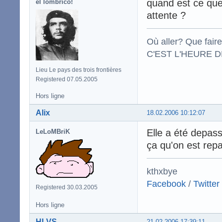
quand est ce que 
el lombrico!
attente ?
Où aller? Que fair
C'EST L'HEURE DE
Lieu Le pays des trois frontières
Registered 07.05.2005
Hors ligne
Alix
18.02.2006 10:12:07
Elle a été depass
LeLoMBriK
ça qu'on est rep
kthxbye
Facebook
/
Twitter
Registered 30.03.2005
Hors ligne
HLVS
21.02.2006 17:39:11