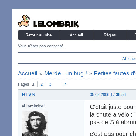
Retour au site
Accueil
Règles
Vous n'êtes pas connecté.
Affiche
Accueil
»
Merde.. un bug !
»
Petites fautes d
Pages
1
2
3
7
HLVS
05.02.2006 17:38:56
C'etait juste pour
el lombrico!
la chute a vélo :
pas de S à abruti 
c'est pas pour ch