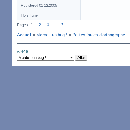
Registered 01.12.2005
Hors ligne
Pages
1
2
3
7
Accueil
»
Merde.. un bug !
»
Petites fautes d'orthographe
Aller à