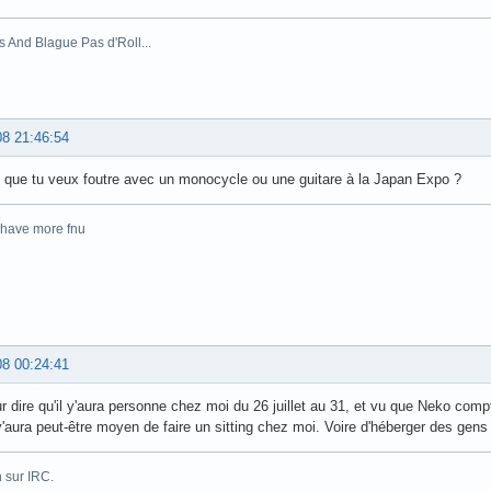
s And Blague Pas d'Roll...
08 21:46:54
 que tu veux foutre avec un monocycle ou une guitare à la Japan Expo ?
 have more fnu
08 00:24:41
r dire qu'il y'aura personne chez moi du 26 juillet au 31, et vu que Neko com
y'aura peut-être moyen de faire un sitting chez moi. Voire d'héberger des gens s
 sur IRC.