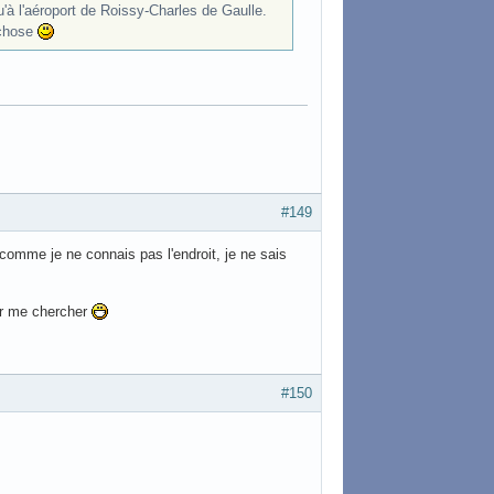
u'à l'aéroport de Roissy-Charles de Gaulle.
 chose
#149
omme je ne connais pas l'endroit, je ne sais
nir me chercher
#150