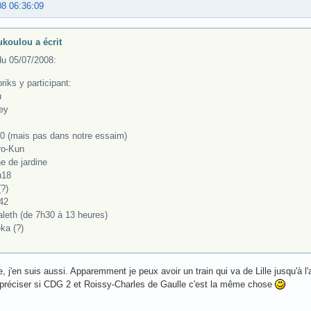
08 06:36:09
koulou a écrit
du 05/07/2008:
iks y participant:
u
ey
i0 (mais pas dans notre essaim)
ro-Kun
e de jardine
u18
(?)
m42
aleth (de 7h30 à 13 heures)
ka (?)
e, j'en suis aussi. Apparemment je peux avoir un train qui va de Lille jusqu'à l
préciser si CDG 2 et Roissy-Charles de Gaulle c'est la même chose