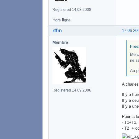
Registered 14.03.2008
Hors ligne
rtfm
17.06.20
Membre
Free
Merc
ne s
Au p
A charles
Registered 14.09.2006
Il y a tr
Il y a de
Il y a u
Pour la lo
- T1+T3, 
- T2 + c