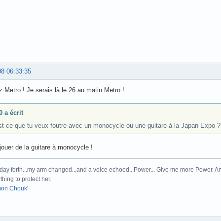
08 06:33:35
 Metro ! Je serais là le 26 au matin Metro !
 a écrit
st-ce que tu veux foutre avec un monocycle ou une guitare à la Japan Expo ?
jouer de la guitare à monocycle !
day forth...my arm changed...and a voice echoed...Power... Give me more Power. And
thing to protect her.
on Chouk'