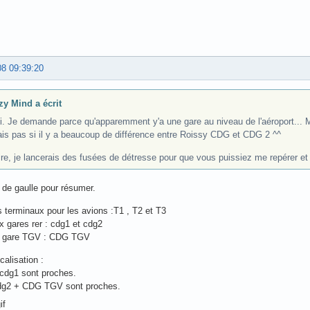
08 09:39:20
zy Mind a écrit
i. Je demande parce qu'apparemment y'a une gare au niveau de l'aéroport... M
ais pas si il y a beaucoup de différence entre Roissy CDG et CDG 2 ^^
ire, je lancerais des fusées de détresse pour que vous puissiez me repérer e
 de gaulle pour résumer.
ois terminaux pour les avions :T1 , T2 et T3
ux gares rer : cdg1 et cdg2
ne gare TGV : CDG TGV
calisation :
cdg1 sont proches.
dg2 + CDG TGV sont proches.