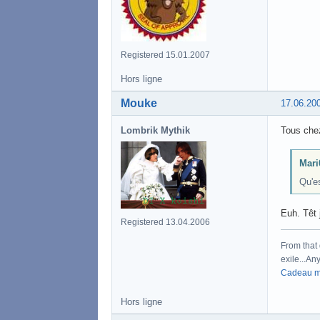
Registered 15.01.2007
Hors ligne
Mouke
17.06.20
Lombrik Mythik
Tous chez
Mari0
Qu'e
Euh. Têt 
Registered 13.04.2006
From that 
exile...Any
Cadeau m
Hors ligne