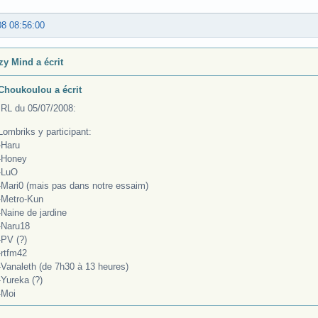
08 08:56:00
zy Mind a écrit
Choukoulou a écrit
IRL du 05/07/2008:
Lombriks y participant:
-Haru
-Honey
-LuO
-Mari0 (mais pas dans notre essaim)
-Metro-Kun
-Naine de jardine
-Naru18
-PV (?)
-rtfm42
-Vanaleth (de 7h30 à 13 heures)
-Yureka (?)
-Moi