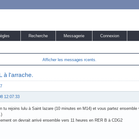
ègles
Recherche
Messagerie
Connexion
Afficher les messages rcents.
 à l'arrache.
7
08 12:07:33
 tu rejoins lulu à Saint lazare (10 minutes en M14) et vous partez ensemble v
.)
lement on devrait arrivé ensemble vers 11 heures en RER B à CDG2