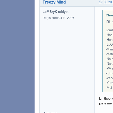
Freezy Mind
17.06.20
LoMBryK addyct !
Chou
Registered 04.10.2006
IRL 
Lombr
-Har
-Hon
-LuO
-Mar
-Met
-Nain
-Nar
-PV 
-rtf
-Van
-Yure
-Moi
En théori
juste me 