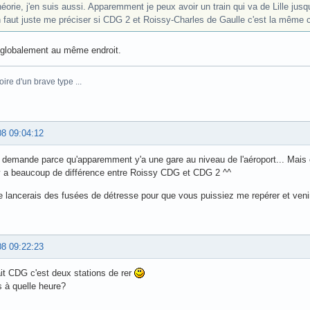
éorie, j'en suis aussi. Apparemment je peux avoir un train qui va de Lille jusq
n faut juste me préciser si CDG 2 et Roissy-Charles de Gaulle c'est la même
 globalement au même endroit.
toire d'un brave type ...
08 09:04:12
 demande parce qu'apparemment y'a une gare au niveau de l'aéroport... Mais c
 y a beaucoup de différence entre Roissy CDG et CDG 2 ^^
je lancerais des fusées de détresse pour que vous puissiez me repérer et ve
08 09:22:23
it CDG c'est deux stations de rer
s à quelle heure?