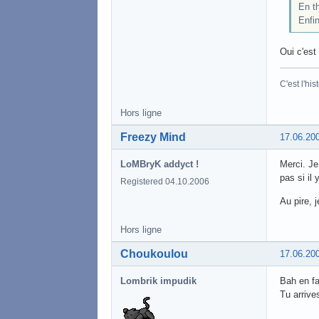
En th
Enfi
Oui c'est
C'est l'his
Hors ligne
Freezy Mind
17.06.20
LoMBryK addyct !
Merci. Je
pas si il
Registered 04.10.2006
Au pire, 
Hors ligne
Choukoulou
17.06.20
Lombrik impudik
Bah en fa
Tu arrive