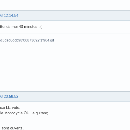
08 12:14:54
ttends moi 40 minutes :'(
08 20:58:52
nce LE vote:
 le Monocycle OU La guitare;
 sont ouverts.