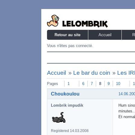
Retour au site
Accueil
R
Vous n'êtes pas connecté.
Accueil
»
Le bar du coin
»
Les IRL
Pages
1
6
7
8
9
10
1
Choukoulou
14.06.20
Lombrik impudik
Hum sinon
minutes..
Et norma
Registered 14.03.2008