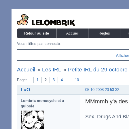
Retour au site
Accueil
Règles
Vous n'êtes pas connecté.
Affiche
Accueil
»
Les IRL
»
Petite IRL du 29 octobr
Pages
1
2
3
4
10
LuO
05.10.2008 20:53:32
MMmmh y'a des 
Lombric monocycle et à
guibole
Sex, Drugs And Bla