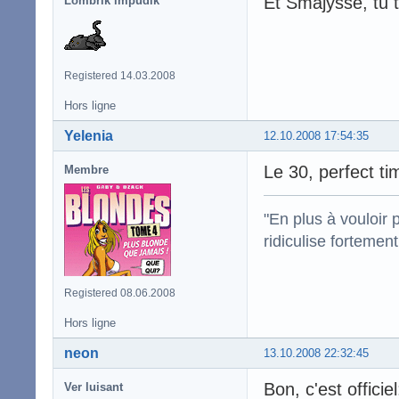
Et Smajysse, tu t
Lombrik impudik
Registered 14.03.2008
Hors ligne
Yelenia
12.10.2008 17:54:35
Le 30, perfect ti
Membre
"En plus à vouloir 
ridiculise fortemen
Registered 08.06.2008
Hors ligne
neon
13.10.2008 22:32:45
Bon, c'est offici
Ver luisant