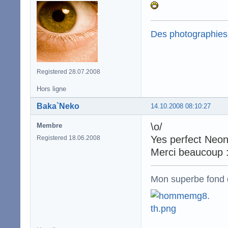
Des photographies
Registered 28.07.2008
Hors ligne
Baka`Neko
14.10.2008 08:10:27
\o/
Membre
Yes perfect Neon!!
Registered 18.06.2008
Merci beaucoup 
Mon superbe fond 