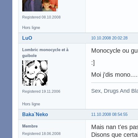
Registered 08.10.2008
Hors ligne
LuO
10.10.2008 20:02:28
Monocycle ou gu
Lombric monocycle et à
guibole
:]
Moi j'dis mono....
Sex, Drugs And Bla
Registered 19.11.2006
Hors ligne
Baka`Neko
11.10.2008 08:54:55
Mais nan t'es pa
Membre
Disons que certai
Registered 18.06.2008