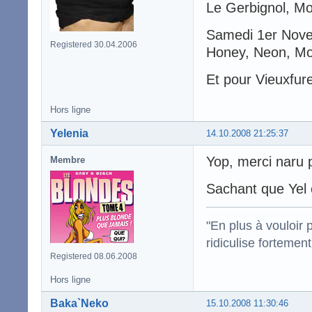
Le Gerbignol, Mo
Samedi 1er Novem
Registered 30.04.2006
Honey, Neon, Moi 
Et pour Vieuxfur
Hors ligne
Yelenia
14.10.2008 21:25:37
Yop, merci naru p
Membre
Sachant que Yel 
"En plus à vouloir 
ridiculise fortemen
Registered 08.06.2008
Hors ligne
Baka`Neko
15.10.2008 11:30:46