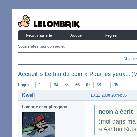
Retour au site
Accueil
Règles
Vous n'êtes pas connecté.
Affiche
Accueil
»
Le bar du coin
»
Pour les yeux... 
Pages
1
64
65
66
67
68
95
Kwell
10.12.2008 20:44:56
Lombric choupitrognon
neon a écrit
(moi dans ma 
a Ashton Kutsh