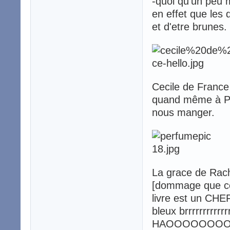
-quoi qu'un peu 
en effet que le
et d'etre brunes.
Cecile de France
quand même à Pan
nous manger.
La grace de Rach
[dommage que ce 
livre est un CHE
bleux brrrrrrrrrrr
HAOOOOOOO