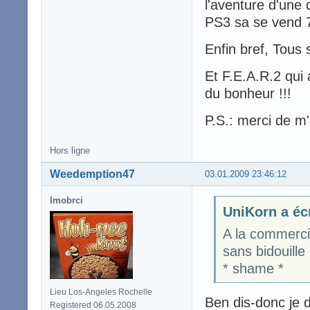
l'aventure d'une
PS3 sa se vend 7
Enfin bref, Tous 
Et F.E.A.R.2 qui 
du bonheur !!!
P.S.: merci de m
Hors ligne
Weedemption47
03.01.2009 23:46:12
lmobrci
UniKorn a écr
A la commercia
sans bidouille
* shame *
Lieu Los-Angeles Rochelle
Ben dis-donc je 
Registered 06.05.2008