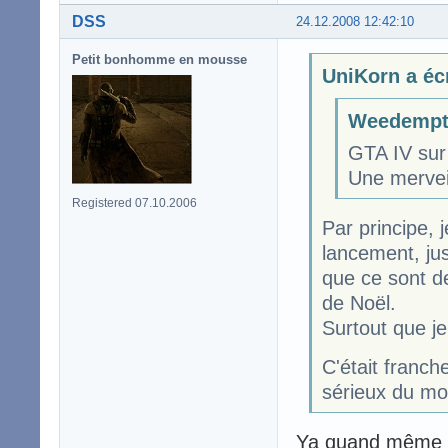
DSS
24.12.2008 12:42:10
Petit bonhomme en mousse
UniKorn a écr
Weedempti
GTA IV sur
Une mervei
Registered 07.10.2006
Par principe, 
lancement, jus
que ce sont de
de Noël.
Surtout que je 
C'était franc
sérieux du mo
Ya quand même un