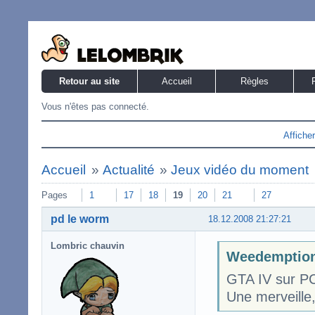
Retour au site
Accueil
Règles
Vous n'êtes pas connecté.
Affiche
Accueil
»
Actualité
»
Jeux vidéo du moment
Pages
1
17
18
19
20
21
27
pd le worm
18.12.2008 21:27:21
Lombric chauvin
Weedemption4
GTA IV sur P
Une merveille