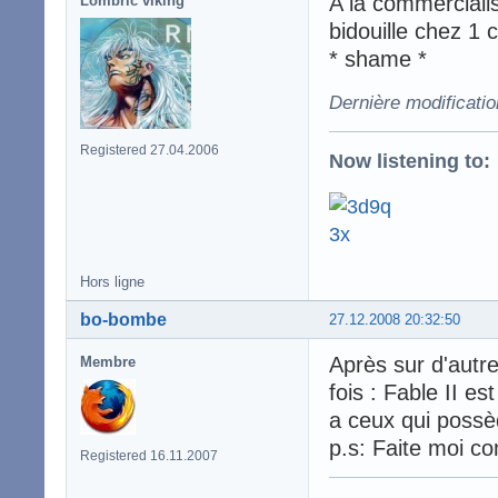
A la commerciali
Lombric viking
bidouille chez 1 c
* shame *
Dernière modificati
Registered 27.04.2006
Now listening to:
Hors ligne
bo-bombe
27.12.2008 20:32:50
Après sur d'autre
Membre
fois : Fable II 
a ceux qui possè
p.s: Faite moi c
Registered 16.11.2007