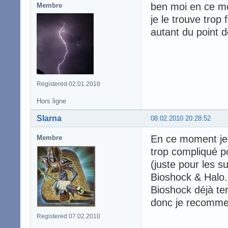
ben moi en ce mo
Membre
je le trouve trop f
autant du point 
Registered 02.01.2010
Hors ligne
Slarna
08.02.2010 20:28:52
En ce moment je
Membre
trop compliqué p
(juste pour les 
Bioshock & Halo.
Bioshock déjà ter
donc je recomm
Registered 07.02.2010