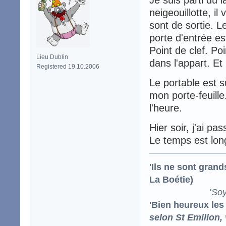
Je suis parti du l
neigeouillotte, il
sont de sortie. L
porte d'entrée es
Point de clef. Po
Lieu Dublin
dans l'appart. Et
Registered 19.10.2006
Le portable est 
mon porte-feuille
l'heure.
Hier soir, j'ai p
Le temps est long
'Ils ne sont gran
La Boétie)
'
Soy
'Bien heureux les
selon St Emilion,