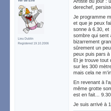
Artiste du jour : 
Ver de Éire
derechef, persist
Je programme mon 
et que je peux fai
sonne à 6.30, et
sombre qui sent a
Lieu Dublin
bizarrement gran
Registered 19.10.2006
sûrement un peu 
peux puis pars à l
Et je trouve tou
sur les 300 mètr
mais cela ne m'in
En revenant à l'a
même grotte sombr
est en fait... 9.30
Je suis arrivé à 