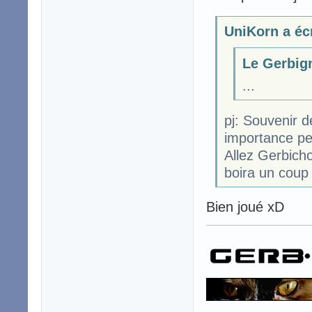
UniKorn a écr
Le Gerbign
...
pj: Souvenir d
importance pe
Allez Gerbicho
boira un coup 
Bien joué xD