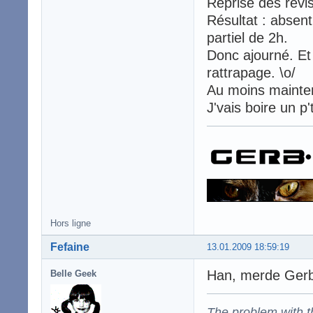
Reprise des révisi
Résultat : absent
partiel de 2h.
Donc ajourné. Et
rattrapage. \o/
Au moins maintena
J'vais boire un p'
Hors ligne
Fefaine
13.01.2009 18:59:19
Han, merde Ger
Belle Geek
The problem with the