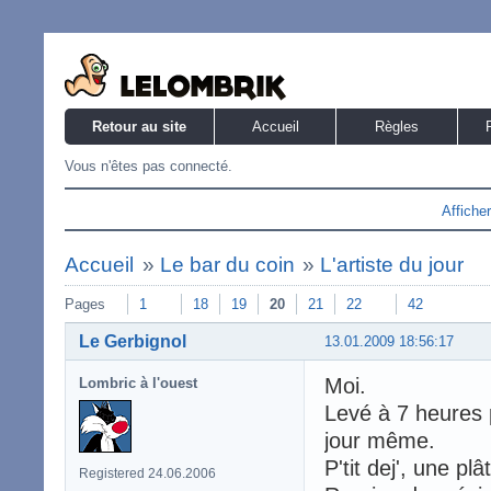
Retour au site
Accueil
Règles
Vous n'êtes pas connecté.
Affiche
Accueil
»
Le bar du coin
»
L'artiste du jour
Pages
1
18
19
20
21
22
42
Le Gerbignol
13.01.2009 18:56:17
Moi.
Lombric à l'ouest
Levé à 7 heures p
jour même.
P'tit dej', une pl
Registered 24.06.2006