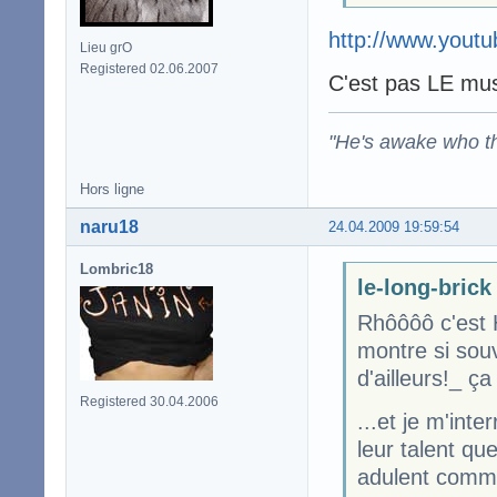
http://www.yout
Lieu grO
Registered 02.06.2007
C'est pas LE mus
"He's awake who th
Hors ligne
naru18
24.04.2009 19:59:54
Lombric18
le-long-brick 
Rhôôôô c'est 
montre si souv
d'ailleurs!_ ça
Registered 30.04.2006
...et je m'int
leur talent qu
adulent comme