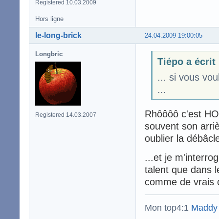
Registered 10.03.2009
Hors ligne
le-long-brick
24.04.2009 19:00:05
Longbric
Tiépo a écrit
... si vous v
...
Rhôôôô c'est HOR
Registered 14.03.2007
souvent son arrièr
oublier la débâcl
...et je m'interr
talent que dans l
comme de vrais 
Mon top4:1
Maddy