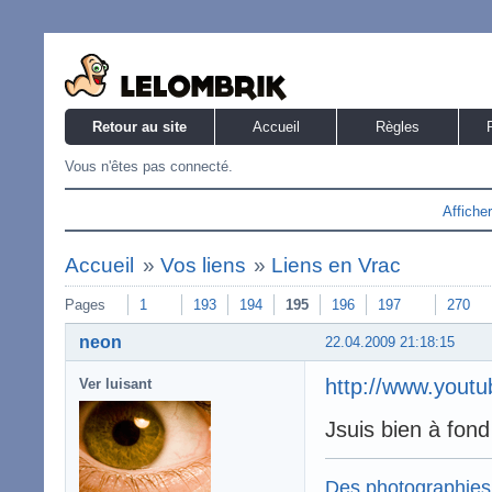
Retour au site
Accueil
Règles
Vous n'êtes pas connecté.
Affiche
Accueil
»
Vos liens
»
Liens en Vrac
Pages
1
193
194
195
196
197
270
neon
22.04.2009 21:18:15
http://www.you
Ver luisant
Jsuis bien à fon
Des photographies