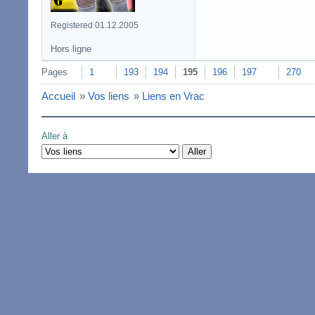
Registered 01.12.2005
Hors ligne
Pages
1
193
194
195
196
197
270
Accueil
»
Vos liens
»
Liens en Vrac
Aller à