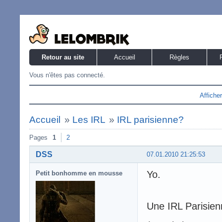
Retour au site
Accueil
Règles
Vous n'êtes pas connecté.
Affiche
Accueil
»
Les IRL
»
IRL parisienne?
Pages
1
2
DSS
07.01.2010 21:25:53
Yo.
Petit bonhomme en mousse
Une IRL Parisien