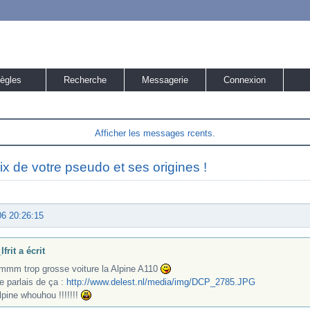
ègles
Recherche
Messagerie
Connexion
Afficher les messages rcents.
ix de votre pseudo et ses origines !
06 20:26:15
Ifrit a écrit
mm trop grosse voiture la Alpine A110
e parlais de ça :
http://www.delest.nl/media/img/DCP_2785.JPG
pine whouhou !!!!!!!