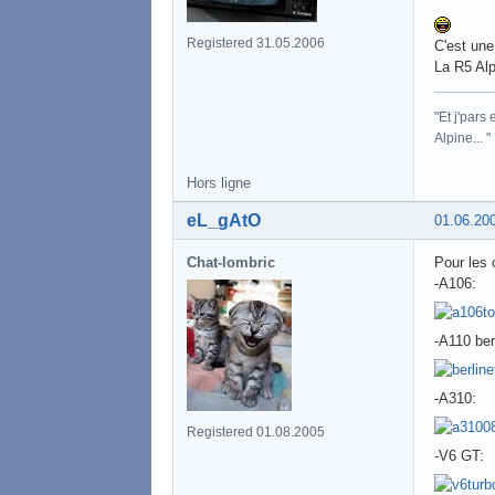
Registered 31.05.2006
C'est une
La R5 Alp
"Et j'pars
Alpine... "
Hors ligne
eL_gAtO
01.06.20
Chat-lombric
Pour les 
-A106:
-A110 ber
-A310:
Registered 01.08.2005
-V6 GT: