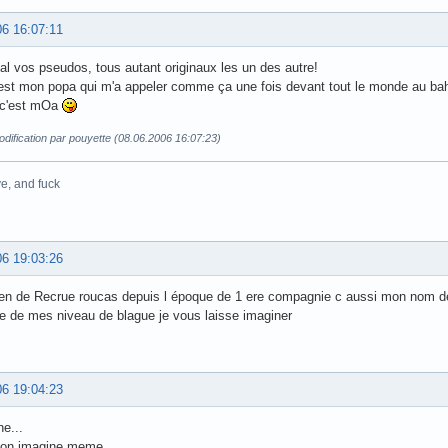
06 16:07:11
l vos pseudos, tous autant originaux les un des autre!
est mon popa qui m'a appeler comme ça une fois devant tout le monde au bah
 c'est mOa
dification par pouyette (08.06.2006 16:07:23)
e, and fuck
06 19:03:26
ien de Recrue roucas depuis l époque de 1 ere compagnie c aussi mon nom
 de mes niveau de blague je vous laisse imaginer
06 19:04:23
e...
'on imagine meme...