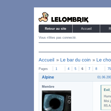
Retour au site
Accueil
R
Vous n'êtes pas connecté.
Accueil
»
Le bar du coin
»
Le cho
Pages
1
4
5
6
7
8
75
Alpine
01.06.20
Membre
Evil_
Humm
Moi j
R5 Al