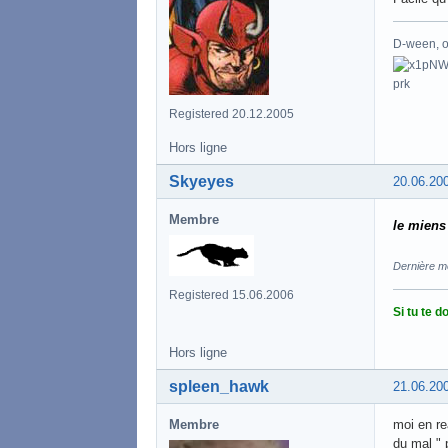
D-ween, ou
Registered 20.12.2005
Hors ligne
Skyeyes
20.06.20
Membre
le miens
Dernière m
Registered 15.06.2006
Si tu te 
Hors ligne
spleen_hawk
21.06.20
Membre
moi en re
du mal " 