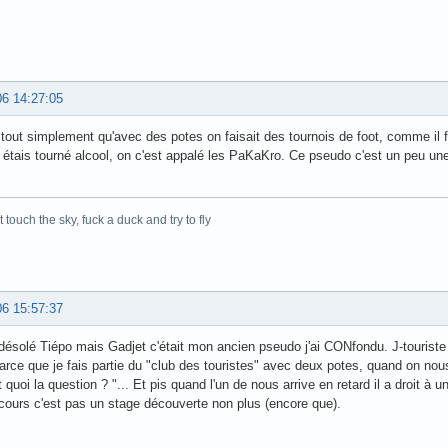
06 14:27:05
 tout simplement qu'avec des potes on faisait des tournois de foot, comme il f
étais tourné alcool, on c'est appalé les PaKaKro. Ce pseudo c'est un peu un
t touch the sky, fuck a duck and try to fly
06 15:57:37
désolé Tiépo mais Gadjet c'était mon ancien pseudo j'ai CONfondu. J-touris
parce que je fais partie du "club des touristes" avec deux potes, quand on no
ait quoi la question ? "... Et pis quand l'un de nous arrive en retard il a droi
s cours c'est pas un stage découverte non plus (encore que).