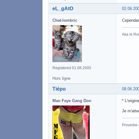
eL_gAtO
02.06.20
Chat-lombric
Cependant
Aka le Roi
Registered 01.08.2005
Hors ligne
Tiépo
08.06.20
Man Faye Gang Don
* L'origi
Je m'atte
Proverbe 