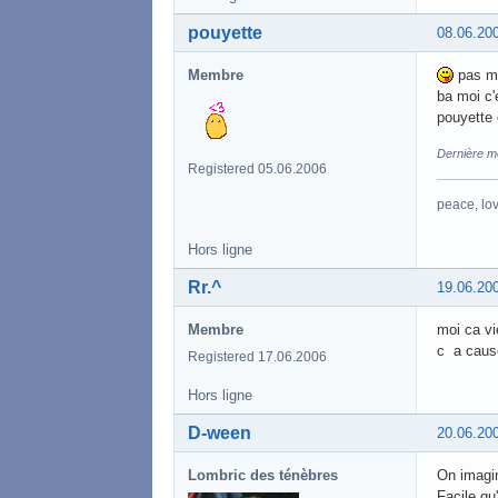
pouyette
08.06.20
Membre
pas ma
ba moi c'
pouyette
Dernière mo
Registered 05.06.2006
peace, lov
Hors ligne
Rr.^
19.06.20
Membre
moi ca v
c a cause
Registered 17.06.2006
Hors ligne
D-ween
20.06.20
Lombric des ténèbres
On imagin
Facile qu