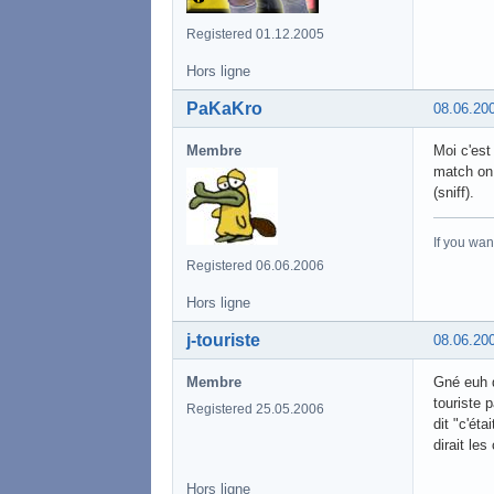
Registered 01.12.2005
Hors ligne
PaKaKro
08.06.20
Membre
Moi c'est
match on 
(sniff).
If you wan
Registered 06.06.2006
Hors ligne
j-touriste
08.06.20
Membre
Gné euh 
touriste 
Registered 25.05.2006
dit "c'ét
dirait le
Hors ligne