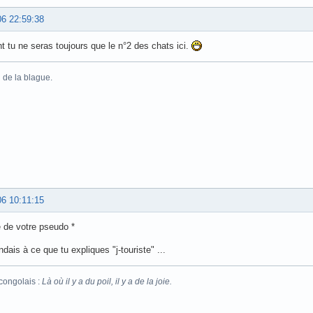
06 22:59:38
 tu ne seras toujours que le n°2 des chats ici.
 de la blague.
06 10:11:15
ne de votre pseudo *
ndais à ce que tu expliques "j-touriste" ...
congolais :
Là où il y a du poil, il y a de la joie.