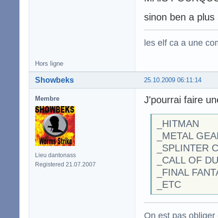
sinon ben a plus s
les elf ca a une c
Hors ligne
Showbeks
25.10.2009 06:11:14
J'pourrai faire u
Membre
_HITMAN
_METAL GEA
_SPLINTER 
Lieu dantonass
_CALL OF D
Registered 21.07.2007
_FINAL FANT
_ETC
On est pas obliger d