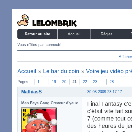
Retour au site
Accueil
Règles
Vous n'êtes pas connecté.
Affiche
Accueil
»
Le bar du coin
»
Votre jeu vidéo pré
Pages
1
19
20
21
22
23
28
MathiasS
30.08.2009 23:17:17
Final Fantasy c'es
Man Faye Gang Creveur d'yeux
c'était vite fait 
7 (comme tout ceu
des heures de jeu