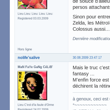
de soluce d'aille
persos attachant
Lieu Lieu: Lieu: Lieu: Lieu:
Sinon pour entrer
Registered 03.03.2009
Zelda, les Métro
Colossus aussi... 
Dernière modificati
Hors ligne
nolife'salive
30.08.2009 23:47:17
Mais le truc c'es
MaN FaYe GaNg CéLiB'
fantasy ...
M'enfin force est
déchirent la rétin
à genoux, ceci est 
°~~~~~~~~~~~~
Lieu C'est d'la faute d'Orme
Registered 24.02.2009