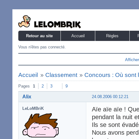
Retour au site
Accueil
Règles
Vous n'êtes pas connecté.
Affiche
Accueil
»
Classement
»
Concours : Où sont 
Pages
1
2
3
9
Alix
24.08.2006 00:12:21
Aïe aïe aïe ! Qu
LeLoMBriK
pendant la nuit e
Ils se sont évadés
Nous avons perdu