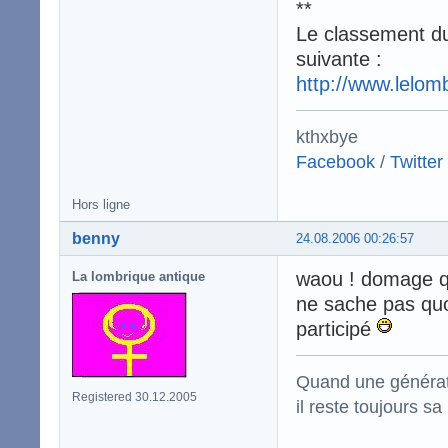
**
Le classement du
suivante :
http://www.lelom
kthxbye
Facebook
/
Twitter
Hors ligne
benny
24.08.2006 00:26:57
waou ! domage qu
La lombrique antique
ne sache pas quoi
participé
Quand une générati
Registered 30.12.2005
il reste toujou