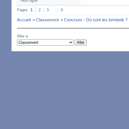
Hors ligne
Pages
1
2
3
9
Accueil
»
Classement
»
Concours : Où sont les lombwik ?
Aller à