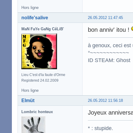
Hors ligne
nolife'salive
26.05.2012 11:47:45
bon anniv' itou !
MaN FaYe GaNg CéLiB'
à genoux, ceci est 
°~~~~~~~~~~~~
ID STEAM: Ghost
Lieu C'est d'la faute d'Orme
Registered 24.02.2009
Hors ligne
Elmüt
26.05.2012 11:56:18
Joyeux anniversai
Lombric honteux
* : stupide.