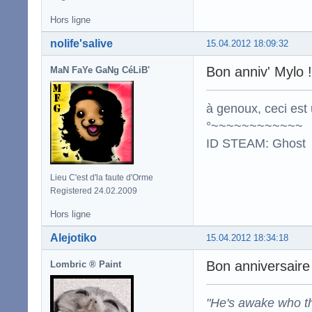
Hors ligne
nolife'salive
15.04.2012 18:09:32
Bon anniv' Mylo !
MaN FaYe GaNg CéLiB'
à genoux, ceci est 
°~~~~~~~~~~~~
ID STEAM: Ghost
Lieu C'est d'la faute d'Orme
Registered 24.02.2009
Hors ligne
Alejotiko
15.04.2012 18:34:18
Bon anniversaire
Lombric ® Paint
"He's awake who th