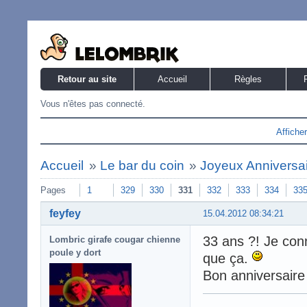
Retour au site
Accueil
Règles
Vous n'êtes pas connecté.
Affiche
Accueil
»
Le bar du coin
»
Joyeux Anniversaire
Pages
1
329
330
331
332
333
334
33
feyfey
15.04.2012 08:34:21
33 ans ?! Je conn
Lombric girafe cougar chienne
poule y dort
que ça.
Bon anniversaire