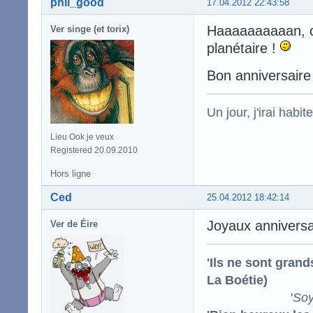
phil_good
17.04.2012 22:43:58
Haaaaaaaaaan, c
Ver singe (et torix)
planétaire !
Bon anniversaire 
Un jour, j'irai habit
Lieu Ook je veux
Registered 20.09.2010
Hors ligne
Ced
25.04.2012 18:42:14
Joyaux anniversa
Ver de Éire
'Ils ne sont gran
La Boétie)
'
Soy