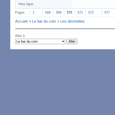
Hors ligne
Pages
1
568
569
570
571
572
577
Accueil
»
Le bar du coin
»
Les devinettes
Aller à