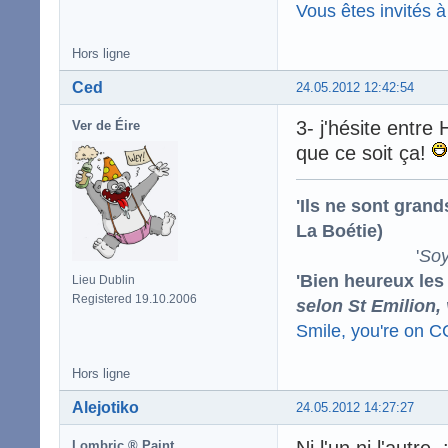
Vous êtes invités à 
Hors ligne
Ced
24.05.2012 12:42:54
3- j'hésite entr
Ver de Éire
que ce soit ça!
'Ils ne sont gran
La Boétie)
'
Soy
'Bien heureux les
Lieu Dublin
Registered 19.10.2006
selon St Emilion,
Smile, you're on 
Hors ligne
Alejotiko
24.05.2012 14:27:27
Ni l'un ni l'autre. 
Lombric ® Paint