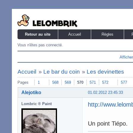
Retour au site
Accueil
Règles
Vous n'êtes pas connecté.
Affiche
Accueil
»
Le bar du coin
»
Les devinettes
Pages
1
568
569
570
571
572
577
Alejotiko
01.02.2012 23:45:33
http://www.lelo
Lombric ® Paint
Un point Tiépo.