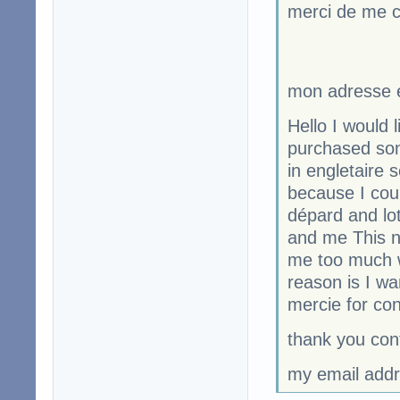
merci de me co
mon adresse 
Hello I would l
purchased som
in engletaire 
because I coul
dépard and lot
and me This n
me too much wa
reason is I wa
mercie for co
thank you cont
my email add