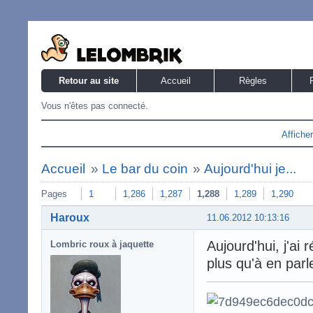
Retour au site
Accueil
Règles
Vous n'êtes pas connecté.
Affiche
Accueil
»
Le bar du coin
»
Aujourd'hui je...
Pages
1
1,286
1,287
1,288
1,289
1,290
Haroux
11.06.2012 10:13:16
Aujourd'hui, j'a
Lombric roux à jaquette
plus qu'à en parl