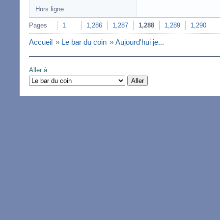
Hors ligne
Pages
1
1,286
1,287
1,288
1,289
1,290
Accueil
»
Le bar du coin
»
Aujourd'hui je...
Aller à