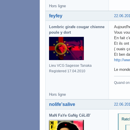
Hors ligne
feyfey
22.06.20
Lombric girafe cougar chienne
Aujourd'h
poule y dort
Vous vou
En fait c
Et ils on
( ouais ç
Et ben da
http://w
Lieu VCG Sagesse Tanaka
Le monde
Registered 17.04.2010
Quand on a
Hors ligne
nolife'salive
22.06.20
MaN FaYe GaNg CéLiB'
Ratc