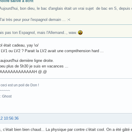
nolife'salive a écrit
Aujourd'hui, bon dieu, le bac d'anglais était un vrai sujet de bac en S, depuis
!
J'ai très peur pour l'espagnol demain ... :<
ais pas ton Espagnol, mais l'Allemand.., waw.
l était cadeau, yay \o/
LV1 ou LV2 ? Parait la LV2 avait une compréhension hard ...
aujourd'hui dernière ligne droite.
eu plus de 5h30 je suis en vacances ...
AAAAAAAAAAAAAH @.@
ceci est un poil de Don !
~~~~~
: Ghost
12 10:56:36
, c'était bien bien chaud... La physique par contre c'était cool. On a été gâté 