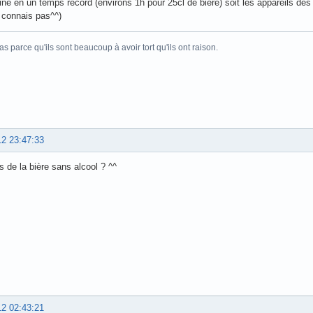
imine en un temps record (environs 1h pour 25cl de bière) soit les appareils des 
 connais pas^^)
as parce qu'ils sont beaucoup à avoir tort qu'ils ont raison.
12 23:47:33
as de la bière sans alcool ? ^^
12 02:43:21