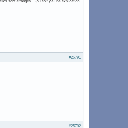
flics sont étranges... (ou soit y'a une explication
#25791
#25792