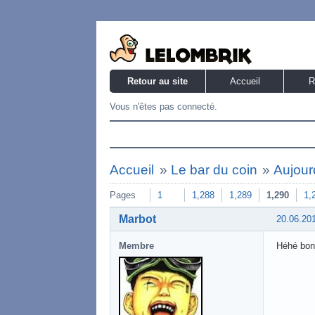
Retour au site
Accueil
R
Vous n'êtes pas connecté.
Accueil
»
Le bar du coin
»
Aujourd
Pages
1
1,288
1,289
1,290
1,
Marbot
20.06.20
Membre
Héhé bonn