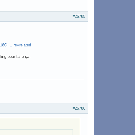
#25785
18Q … re=related
ng pour faire ça :
#25786