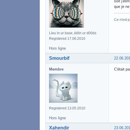
soit j'él
que je ne
Ce n'est p
Lieu in ur base, killin ur d00dz.
Registered 17.06.2010
Hors ligne
Smourbif
22.06.20
Membre
C'était p
Registered 13.05.2010
Hors ligne
Xahendir
23.06.20