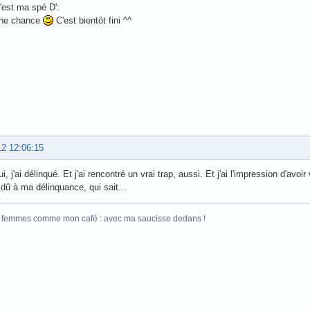
c'est ma spé D':
nne chance
C'est bientôt fini ^^
12 12:06:15
i, j'ai délinqué. Et j'ai rencontré un vrai trap, aussi. Et j'ai l'impression d'avoi
 dû à ma délinquance, qui sait...
s femmes comme mon café : avec ma saucisse dedans !