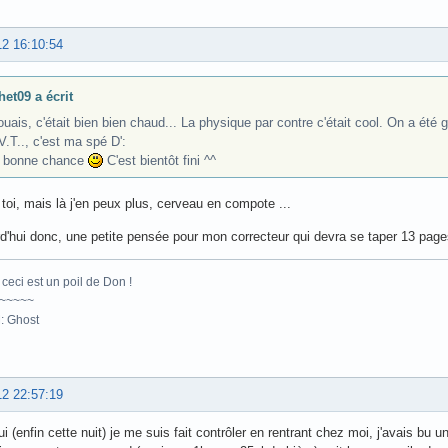
12 16:10:54
het09 a écrit
uais, c'était bien bien chaud... La physique par contre c'était cool. On a été g
V.T.., c'est ma spé D':
, bonne chance
C'est bientôt fini ^^
 toi, mais là j'en peux plus, cerveau en compote ...
d'hui donc, une petite pensée pour mon correcteur qui devra se taper 13 page
ceci est un poil de Don !
~~~~~
: Ghost
12 22:57:19
i (enfin cette nuit) je me suis fait contrôler en rentrant chez moi, j'avais bu une 