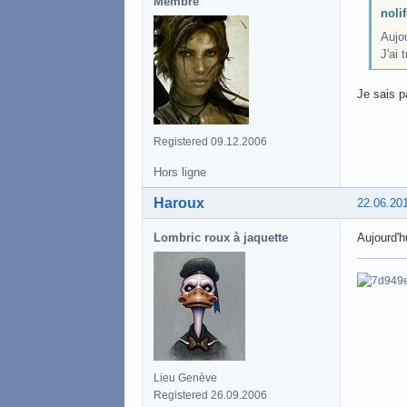
Membre
nolif
Aujou
J'ai 
Je sais p
Registered 09.12.2006
Hors ligne
Haroux
22.06.20
Lombric roux à jaquette
Aujourd'h
Lieu Genève
Registered 26.09.2006