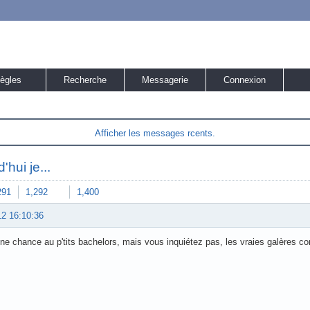
ègles
Recherche
Messagerie
Connexion
Afficher les messages rcents.
'hui je...
291
1,292
1,400
12 16:10:36
e chance au p'tits bachelors, mais vous inquiétez pas, les vraies galères c