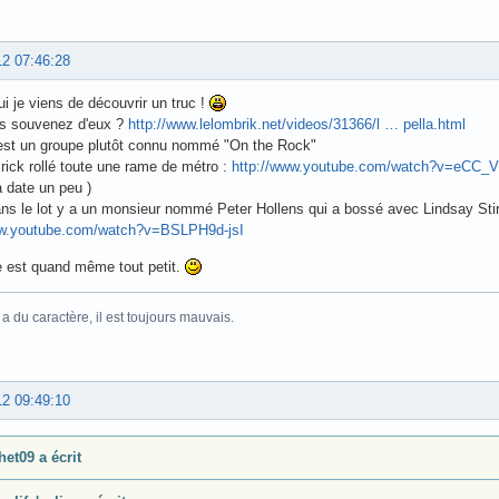
12 07:46:28
ui je viens de découvrir un truc !
s souvenez d'eux ?
http://www.lelombrik.net/videos/31366/l … pella.html
'est un groupe plutôt connu nommé "On the Rock"
t rick rollé toute une rame de métro :
http://www.youtube.com/watch?v=eCC_V
a date un peu )
ns le lot y a un monsieur nommé Peter Hollens qui a bossé avec Lindsay Stirli
ww.youtube.com/watch?v=BSLPH9d-jsI
 est quand même tout petit.
 du caractère, il est toujours mauvais.
12 09:49:10
het09 a écrit