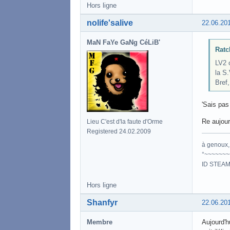
Hors ligne
nolife'salive
22.06.20
MaN FaYe GaNg CéLiB'
Ratc
LV2 o
la S.
Bref
'Sais pas
Re aujour
Lieu C'est d'la faute d'Orme
Registered 24.02.2009
à genoux, 
°~~~~~~~
ID STEAM
Hors ligne
Shanfyr
22.06.20
Membre
Aujourd'hu