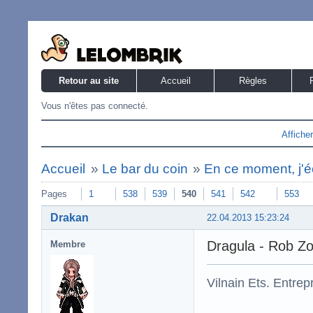
Retour au site
Accueil
Règles
Vous n'êtes pas connecté.
Affiche
Accueil
»
Le bar du coin
»
En ce moment, j'éc
Pages
1
538
539
540
541
542
553
Drakan
22.04.2013 15:23:24
Dragula - Rob Z
Membre
Vilnain Ets. Entrepr