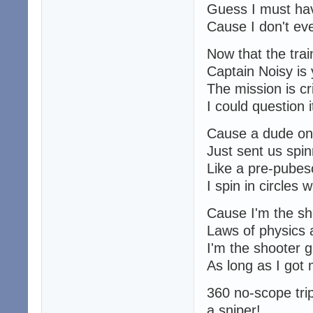
Guess I must hav
Cause I don't e
Now that the trai
Captain Noisy is 
The mission is crit
I could question it
Cause a dude on
Just sent us spi
Like a pre-pubesc
I spin in circles
Cause I'm the sh
Laws of physics 
I'm the shooter 
As long as I got 
360 no-scope tri
a sniper!