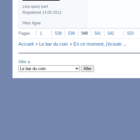
Lieu queq' part
Registered 14.05.2012
Hors ligne
Pages
1
538
539
540
541
542
553
Accueil
»
Le bar du coin
»
En ce moment, j'écoute ...
Aller à