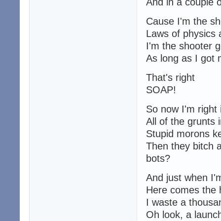
And in a couple o
Cause I'm the sh
Laws of physics 
I'm the shooter 
As long as I got 
That's right
SOAP!
So now I'm right 
All of the grunts 
Stupid morons ke
Then they bitch 
bots?
And just when I'
Here comes the 
I waste a thousand
Oh look, a launch