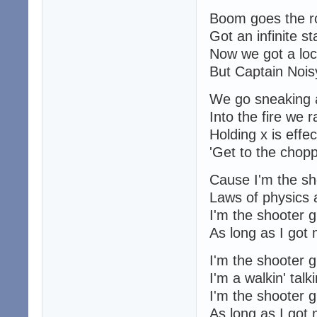
Boom goes the ro
Got an infinite s
Now we got a loc
But Captain Nois
We go sneaking 
Into the fire we r
Holding x is effe
'Get to the choppe
Cause I'm the sh
Laws of physics 
I'm the shooter 
As long as I got 
I'm the shooter 
I'm a walkin' talki
I'm the shooter 
As long as I got 