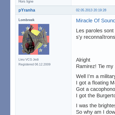
Hors ligne
pYranha
02.05.2013 20:19:28
Miracle Of Soun
Lombreek
Les paroles sont 
s'y reconnaîtrons
Alright
Lieu VCG Jedi
Registered 06.12.2009
Ramirez! Tie my 
Well I'm a milita
I got a floating 
Got a cacophono
I got the Burgert
I was the brightes
So why am I down