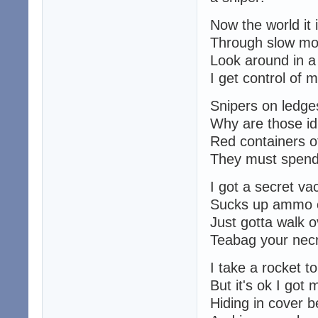
Now the world it 
Through slow mot
Look around in a
I get control of 
Snipers on ledge
Why are those id
Red containers of
They must spend a
I got a secret v
Sucks up ammo of
Just gotta walk ov
Teabag your necro
I take a rocket t
But it's ok I got
Hiding in cover b