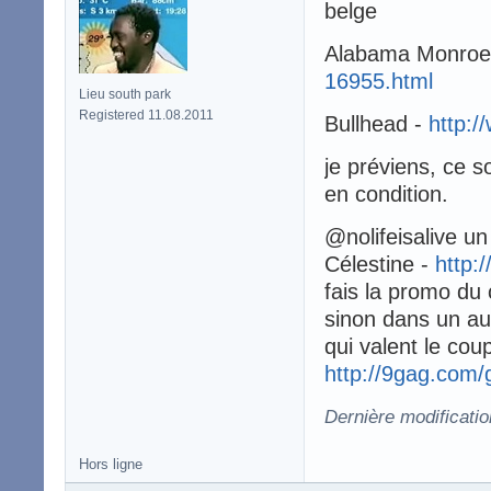
belge
Alabama Monroe
16955.html
Lieu south park
Registered 11.08.2011
Bullhead -
http:/
je préviens, ce s
en condition.
@nolifeisalive un
Célestine -
http:
fais la promo du
sinon dans un aut
qui valent le cou
http://9gag.com
Dernière modificati
Hors ligne