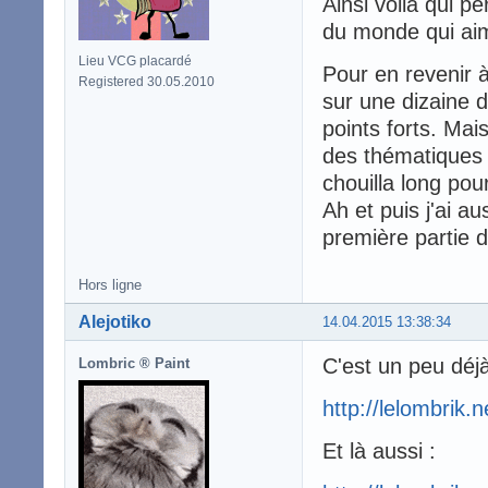
Ainsi voilà qui pe
du monde qui aim
Lieu VCG placardé
Pour en revenir à 
Registered 30.05.2010
sur une dizaine 
points forts. Mais
des thématiques q
chouilla long pou
Ah et puis j'ai au
première partie d
Hors ligne
Alejotiko
14.04.2015 13:38:34
C'est un peu déjà 
Lombric ® Paint
http://lelombrik.
Et là aussi :