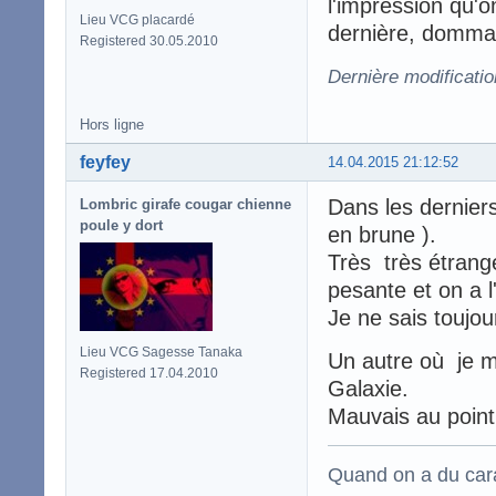
l'impression qu'o
Lieu VCG placardé
dernière, dommag
Registered 30.05.2010
Dernière modificatio
Hors ligne
feyfey
14.04.2015 21:12:52
Dans les dernier
Lombric girafe cougar chienne
poule y dort
en brune ).
Très très étrange
pesante et on a l
Je ne sais toujou
Lieu VCG Sagesse Tanaka
Un autre où je m
Registered 17.04.2010
Galaxie.
Mauvais au point
Quand on a du carac