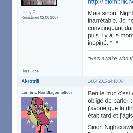
http://lelombrik
Lieu grO
Mais sinon, Nigh
Registered 02.06.2007
inarrêtable. Je n
convainquant dans
puis il y a le mom
inopiné. *_*
"He's awake who th
Hors ligne
Akrotrili
14.04.2015 14:10:06
Ben le truc c'est
Lombric Neo Blagounetteur
obligé de parler 
j'avoue que la di
était tard et j'ag
Sinon Nightcrawler