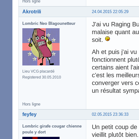
Hors ligne
Akrotrili
24.04.2015 22:05:29
J'ai vu Raging Bu
Lombric Neo Blagounetteur
malaise quant au
soit.
Ah et puis j'ai v
fonctionnent plu
certains aient l'a
Lieu VCG placardé
c'est les meilleu
Registered 30.05.2010
converger vers c
un résultat symp
Hors ligne
feyfey
02.05.2015 23:36:33
Un petit coup de
Lombric girafe cougar chienne
poule y dort
vieillit plutôt bien.