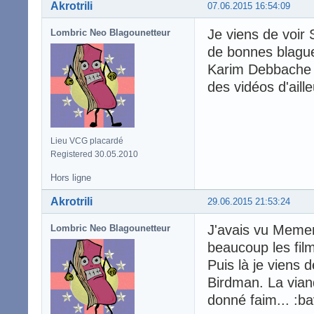
Akrotrili
07.06.2015 16:54:09
Je viens de voir 
Lombric Neo Blagounetteur
de bonnes blague
Karim Debbache s
des vidéos d'aille
Lieu VCG placardé
Registered 30.05.2010
Hors ligne
Akrotrili
29.06.2015 21:53:24
J'avais vu Mement
Lombric Neo Blagounetteur
beaucoup les fil
Puis là je viens 
Birdman. La vian
donné faim... :ba