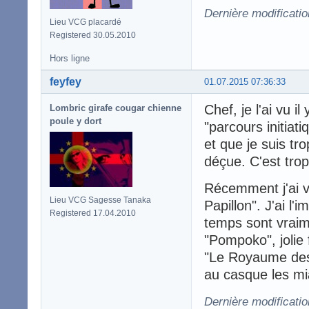
Dernière modificatio
Lieu VCG placardé
Registered 30.05.2010
Hors ligne
feyfey
01.07.2015 07:36:33
Chef, je l'ai vu 
Lombric girafe cougar chienne
poule y dort
"parcours initia
et que je suis tr
déçue. C'est trop
Récemment j'ai v
Lieu VCG Sagesse Tanaka
Papillon". J'ai l
Registered 17.04.2010
temps sont vraim
"Pompoko", jolie 
"Le Royaume des c
au casque les mi
Dernière modificatio