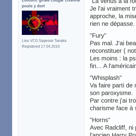
"La vénus à la fo
Lombric girafe cougar chienne
poule y dort
Je l'ai vraiment t
approche, la mis
rien ne dépasse.
"Fury"
Lieu VCG Sagesse Tanaka
Pas mal. J'ai bea
Registered 17.04.2010
reconstituer ( no
Les moins : la ps
fin... A l'américa
"Whisplash"
Va faire parti de
son paroxysme.
Par contre j'ai t
charisme face à 
"Horns"
Avec Radcliff, ni
l'ancien Harry Po