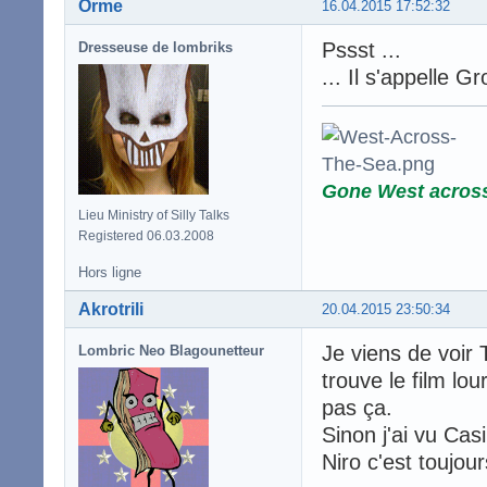
Orme
16.04.2015 17:52:32
Pssst ...
Dresseuse de lombriks
... Il s'appelle Gr
Gone West acros
Lieu Ministry of Silly Talks
Registered 06.03.2008
Hors ligne
Akrotrili
20.04.2015 23:50:34
Je viens de voir 
Lombric Neo Blagounetteur
trouve le film lo
pas ça.
Sinon j'ai vu Cas
Niro c'est toujou