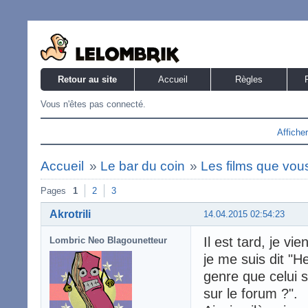
Retour au site
Accueil
Règles
Vous n'êtes pas connecté.
Affiche
Accueil
»
Le bar du coin
»
Les films que vous
Pages
1
2
3
Akrotrili
14.04.2015 02:54:23
Il est tard, je v
Lombric Neo Blagounetteur
je me suis dit "H
genre que celui su
sur le forum ?".