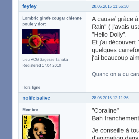
feyfey
28.05.2015 11:56:30
A cause/ grâce à 
Lombric girafe cougar chienne
poule y dort
Rain" ( j'avais u
"Hello Dolly".
Et j'ai découvert 
quelques carrefo
j'ai beaucoup aim
Lieu VCG Sagesse Tanaka
Registered 17.04.2010
Quand on a du carac
Hors ligne
nolifeisalive
28.05.2015 12:11:36
"Coraline"
Membre
Bah franchement, 
Je conseille à to
d'animation dans 