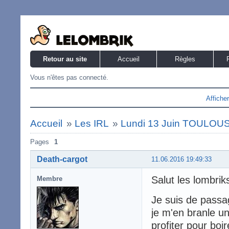
Retour au site
Accueil
Règles
Vous n'êtes pas connecté.
Affiche
Accueil
»
Les IRL
»
Lundi 13 Juin TOULOU
Pages
1
Death-cargot
11.06.2016 19:49:33
Salut les lombrik
Membre
Je suis de passa
je m'en branle un
profiter pour boi