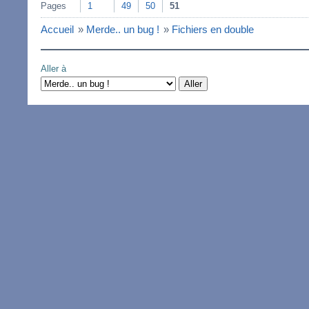
Pages
1
49
50
51
Accueil
»
Merde.. un bug !
»
Fichiers en double
Aller à