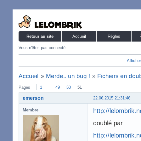
Retour au site
Accueil
Règles
Vous n'êtes pas connecté.
Affiche
Accueil
»
Merde.. un bug !
»
Fichiers en dou
Pages
1
49
50
51
emerson
22.06.2015 21:31:46
http://lelombrik.
Membre
doublé par
http://lelombrik.