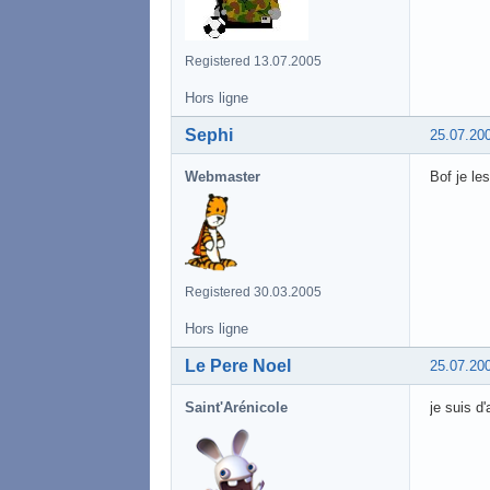
Registered 13.07.2005
Hors ligne
Sephi
25.07.20
Webmaster
Bof je les
Registered 30.03.2005
Hors ligne
Le Pere Noel
25.07.20
Saint'Arénicole
je suis d