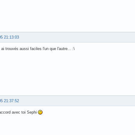
05 21:13:03
 ai trouvés aussi faciles l'un que l'autre... :\
05 21:37:52
'accord avec toi Sephi