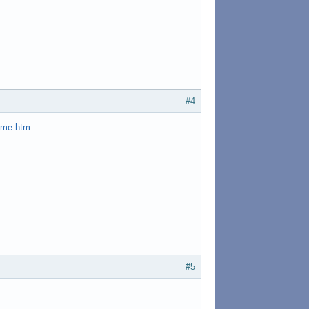
#4
ame.htm
#5