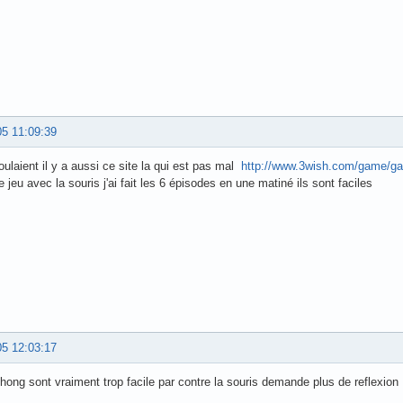
05 11:09:39
oulaient il y a aussi ce site la qui est pas mal
http://www.3wish.com/game/g
e jeu avec la souris j'ai fait les 6 épisodes en une matiné ils sont faciles
05 12:03:17
hong sont vraiment trop facile par contre la souris demande plus de reflexion