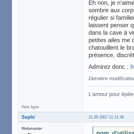
Eh non, je n'aim
sombre aux corp
régulier si famil
laissent penser q
dans la cave à vi
petites ailes me 
chatouillent le br
présence, discrè
Admirez donc :
h
Dernière modificatio
L'amour pour épée,
Hors ligne
Sephi
21.05.2007 11:11:36
Webmaster
nom_d'utilis