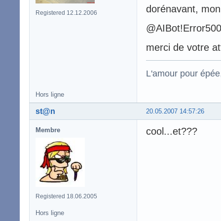
dorénavant, mon 
Registered 12.12.2006
@AIBot!Error50
merci de votre at
L'amour pour épée,
Hors ligne
st@n
20.05.2007 14:57:26
cool...et???
Membre
Registered 18.06.2005
Hors ligne