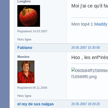
Longbric
Moi j'ai ce qu'il
Mon top4:1
Maddy
Registered 14.03.2007
Hors ligne
Fabiano
20.05.2007 15:30:00
Hoo , les enf*iré
Membre
Registered 06.11.2006
Hors ligne
el rey de sus nalgas
20.05.2007 18:29:20