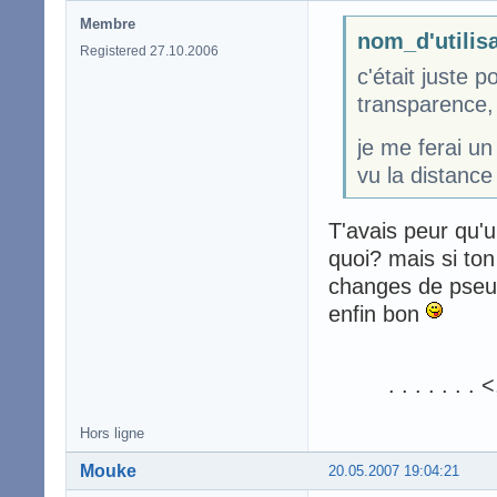
Membre
nom_d'utilis
Registered 27.10.2006
c'était juste 
transparence,
je me ferai un
vu la distance
T'avais peur qu'
quoi? mais si ton
changes de pseudo
enfin bon
. . . . . . . <,//x
Hors ligne
Mouke
20.05.2007 19:04:21