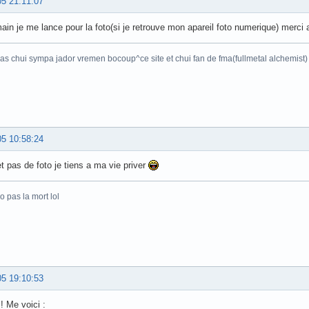
05 21:11:07
ain je me lance pour la foto(si je retrouve mon apareil foto numerique) merci a
gas chui sympa jador vremen bocoup^ce site et chui fan de fma(fullmetal alchemist) 
05 10:58:24
t pas de foto je tiens a ma vie priver
vo pas la mort lol
05 19:10:53
! Me voici :