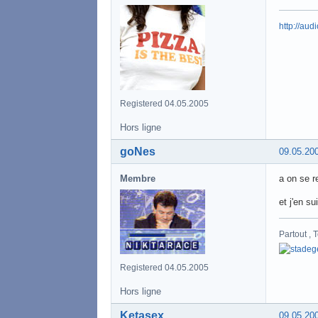
http://aud
Registered 04.05.2005
Hors ligne
goNes
09.05.20
Membre
a on se re
et j'en sui
Partout , 
Registered 04.05.2005
Hors ligne
Ketasex
09.05.20