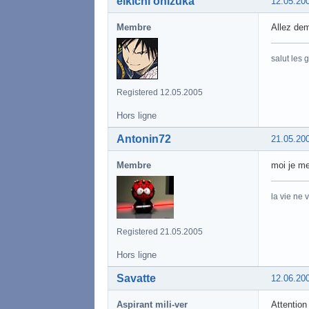
eikichi onizuka
12.05.20
Membre
Allez dem
salut les 
Registered 12.05.2005
Hors ligne
Antonin72
21.05.20
Membre
moi je me
la vie ne 
Registered 21.05.2005
Hors ligne
Savatte
12.06.20
Aspirant mili-ver
Attention 