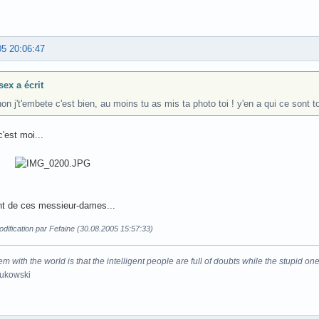
05 20:06:47
sex a écrit
non j't'embete c'est bien, au moins tu as mis ta photo toi ! y'en a qui ce sont
c'est moi...
nt de ces messieur-dames...
dification par Fefaine (30.08.2005 15:57:33)
m with the world is that the intelligent people are full of doubts while the stupid one
Bukowski