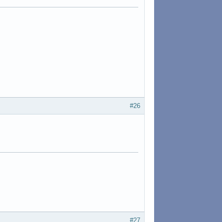
#26
#27