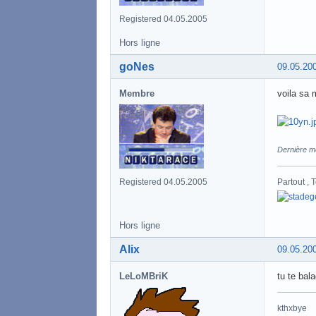
Registered 04.05.2005
Hors ligne
goNes
09.05.20
Membre
voila sa 
Dernière m
Partout , 
Registered 04.05.2005
Hors ligne
Alix
09.05.20
LeLoMBriK
tu te bal
kthxbye