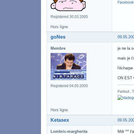
Facebook
Registered 30.03.2005
Hors ligne
goNes
09.05.20
Membre
je ne la 
mais je t
l'écharpe
ON EST 
Registered 04.05.2005
Partout , 
Hors ligne
Ketasex
09.05.20
Lombric-margherita
Mdr ^^ t'