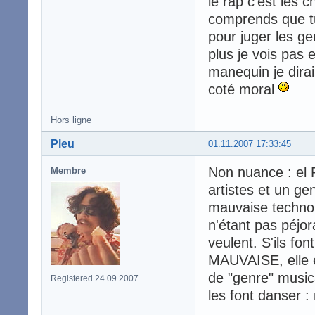
le rap c'est les c
comprends que tu
pour juger les ge
plus je vois pas e
manequin je dirai
coté moral
Hors ligne
Pleu
01.11.2007 17:33:45
Non nuance : el 
Membre
artistes et un ge
mauvaise techno 
n'étant pas péjora
veulent. S'ils fo
MAUVAISE, elle es
de "genre" music
Registered 24.09.2007
les font danser 