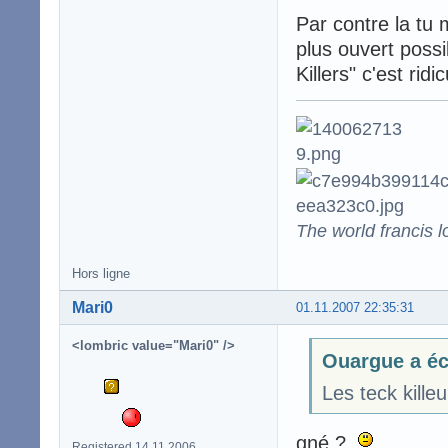
Par contre la tu 
plus ouvert possi
Killers" c'est ridi
The world francis l
Hors ligne
Mari0
01.11.2007 22:35:31
<lombric value="Mari0" />
Ouargue a éc
Les teck killeu
gné ?
Registered 14.11.2006