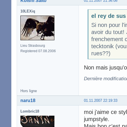
Koishi Saito
01.11.2007 21:36:08
10LEXiq
el rey de sus
Si non pour l
avoir du tout
frenchement c'
tecktonik (vo
Lieu Strasbourg
Registered 07.08.2006
rues??)
Non mais jusqu'o
Dernière modificatio
Hors ligne
naru18
01.11.2007 22:19:33
moi j'aime ce st
Lombric18
jumpstyle.
Mais bon c'est pa