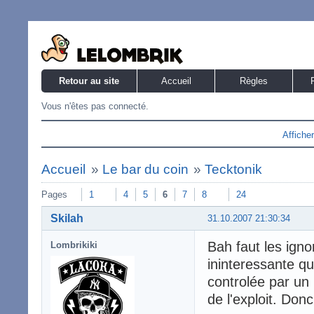
Retour au site
Accueil
Règles
Vous n'êtes pas connecté.
Affiche
Accueil
»
Le bar du coin
»
Tecktonik
Pages
1
4
5
6
7
8
24
Skilah
31.10.2007 21:30:34
Bah faut les ign
Lombrikiki
ininteressante qu
controlée par un
de l'exploit. Don