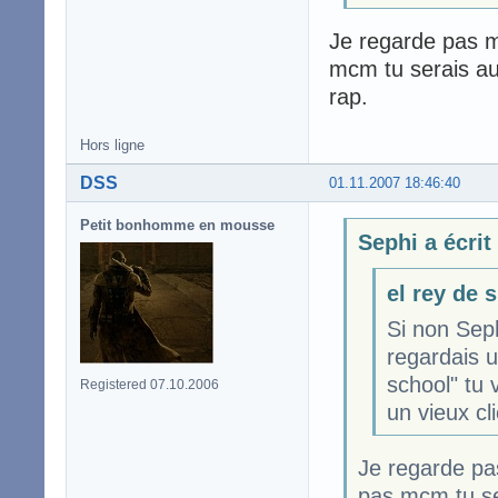
Je regarde pas mc
mcm tu serais au 
rap.
Hors ligne
DSS
01.11.2007 18:46:40
Petit bonhomme en mousse
Sephi a écrit
el rey de 
Si non Seph
regardais 
school" tu 
Registered 07.10.2006
un vieux cl
Je regarde pas
pas mcm tu ser