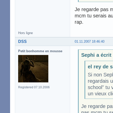
Je regarde pas mc
mcm tu serais au 
rap.
Hors ligne
DSS
01.11.2007 18:46:40
Petit bonhomme en mousse
Sephi a écrit
el rey de 
Si non Seph
regardais 
school" tu 
Registered 07.10.2006
un vieux cl
Je regarde pas
pas mcm tu ser