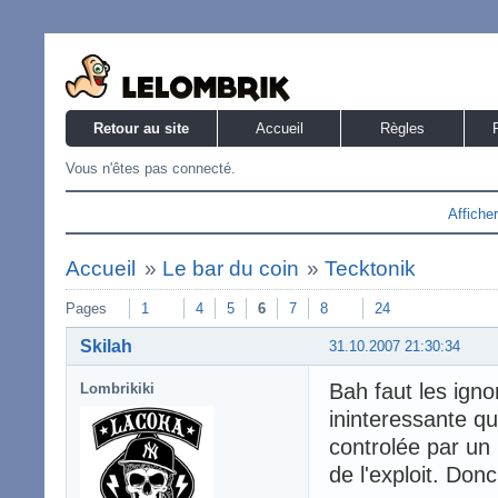
Retour au site
Accueil
Règles
Vous n'êtes pas connecté.
Affiche
Accueil
»
Le bar du coin
»
Tecktonik
Pages
1
4
5
6
7
8
24
Skilah
31.10.2007 21:30:34
Bah faut les ign
Lombrikiki
ininteressante qu
controlée par un
de l'exploit. Don