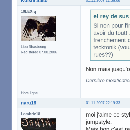
Koishi Saito
01.11.2007 21:36:08
10LEXiq
el rey de sus
Si non pour l
avoir du tout
frenchement c'
tecktonik (vo
Lieu Strasbourg
Registered 07.08.2006
rues??)
Non mais jusqu'o
Dernière modificatio
Hors ligne
naru18
01.11.2007 22:19:33
moi j'aime ce st
Lombric18
jumpstyle.
Mais bon c'est pa