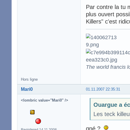
Par contre la tu 
plus ouvert possi
Killers" c'est ridi
The world francis l
Hors ligne
Mari0
01.11.2007 22:35:31
<lombric value="Mari0" />
Ouargue a éc
Les teck killeu
gné ?
Registered 14.11.2006