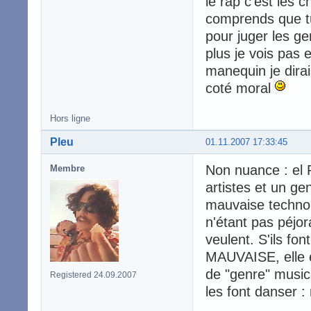
le rap c'est les c
comprends que tu
pour juger les ge
plus je vois pas e
manequin je dirai
coté moral
Hors ligne
Pleu
01.11.2007 17:33:45
Non nuance : el 
Membre
artistes et un ge
mauvaise techno 
n'étant pas péjora
veulent. S'ils fo
MAUVAISE, elle es
de "genre" music
Registered 24.09.2007
les font danser 